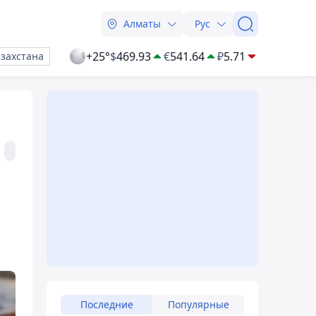
Алматы
Рус
+25°
$
469.93
€
541.64
₽
5.71
азахстана
Последние
Популярные