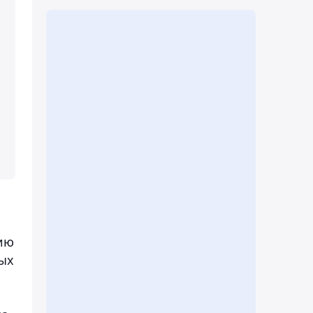
нию
ных