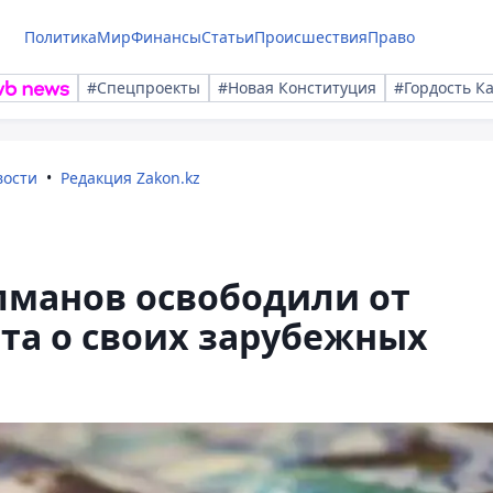
Политика
Мир
Финансы
Статьи
Происшествия
Право
#Спецпроекты
#Новая Конституция
#Гордость К
вости
Редакция Zakon.kz
лманов освободили от
та о своих зарубежных