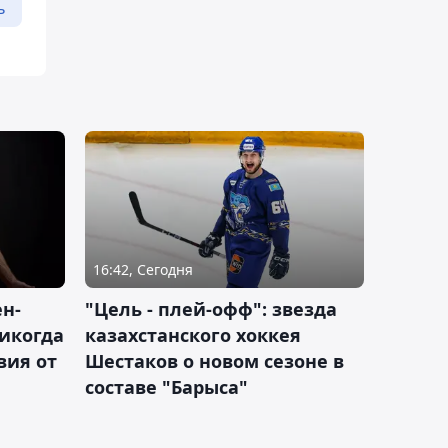
ь
16:42, Сегодня
н-
"Цель - плей-офф": звезда
никогда
казахстанского хоккея
вия от
Шестаков о новом сезоне в
составе "Барыса"