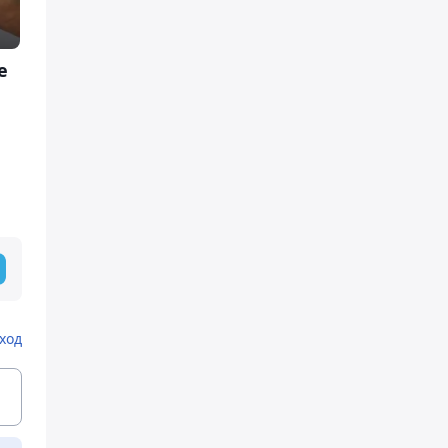
е
ход