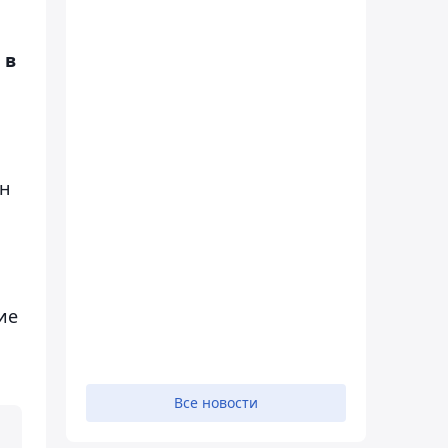
 в
ан
ие
Все новости