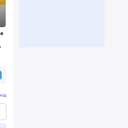
че
"
"
ход