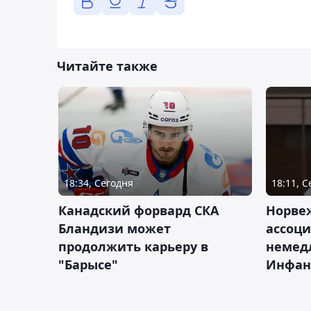
Читайте также
18:34, Сегодня
18:11, 
Канадский форвард СКА
Норве
Бландизи может
ассоци
продолжить карьеру в
немед
"Барысе"
Инфан