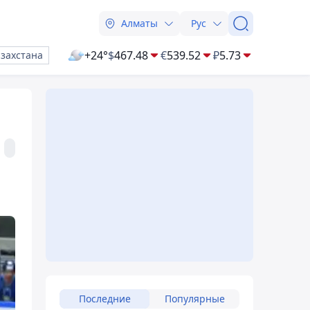
Алматы
Рус
+24°
$
467.48
€
539.52
₽
5.73
азахстана
Последние
Популярные