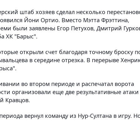
ерский штаб хозяев сделал несколько перестанов
 появился Йони Ортио. Вместо Мэтта Фрэттина,
еми были заявлены Егор Петухов, Дмитрий Гурко
а ХК "Барыс".
оторые открыли счет благодаря точному броску п
ывальцева в середине отрезка. В перерыве Хенри
рыса".
ивании во втором периоде и распечатал ворота
сти организовали еще две результативные атаки
й Кравцов.
периода вернул команду из Нур-Султана в игру. Н