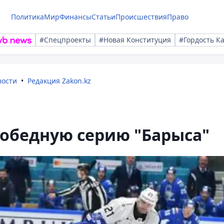
Политика
Мир
Финансы
Статьи
Происшествия
Право
#Спецпроекты
#Новая Конституция
#Гордость К
вости
Редакция Zakon.kz
победную серию "Барыса"