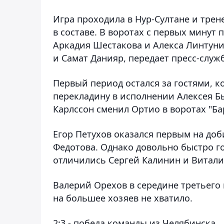
Игра проходила в Нур-Султане и трен
в составе. В воротах с первых минут
Аркадия Шестакова и Алекса Линтуни
и Самат Данияр, передает пресс-служб
Первый период остался за гостями, к
перекладину в исполнении Алексея Б
Карлссон сменил Ортио в воротах "Ба
Егор Петухов оказался первым на доб
Федотова. Однако довольно быстро го
отличились Сергей Калинин и Витали
Валерий Орехов в середине третьего 
на большее хозяев не хватило.
2:3 - победа команды из Челябинска.