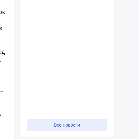
ок
в
од
к
 –
о
Все новости