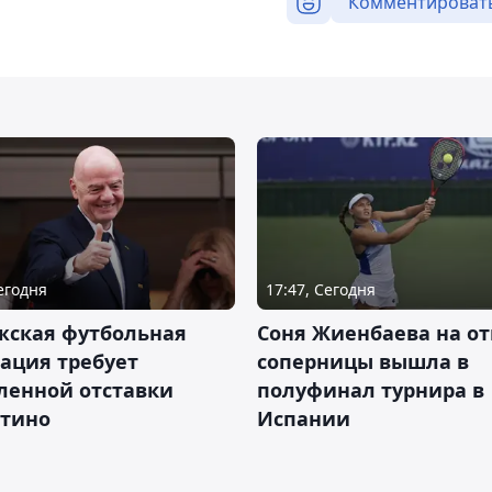
Комментироват
Сегодня
17:47, Сегодня
жская футбольная
Соня Жиенбаева на от
ация требует
соперницы вышла в
ленной отставки
полуфинал турнира в
тино
Испании