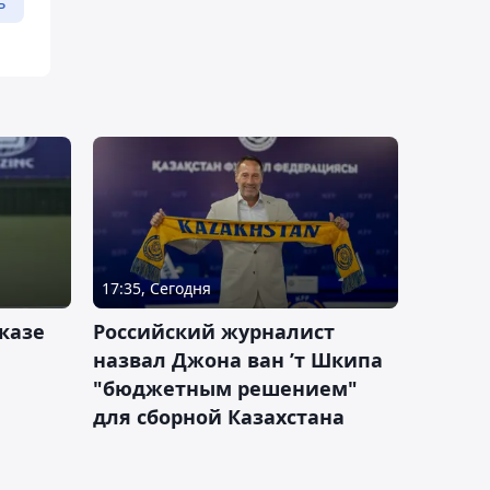
ь
17:35, Сегодня
казе
Российский журналист
назвал Джона ван ’т Шкипа
"бюджетным решением"
для сборной Казахстана