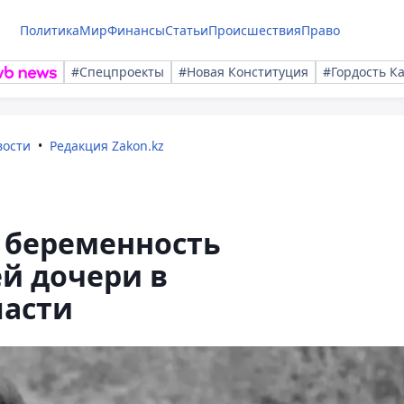
Политика
Мир
Финансы
Статьи
Происшествия
Право
#Спецпроекты
#Новая Конституция
#Гордость К
вости
Редакция Zakon.kz
 беременность
й дочери в
ласти