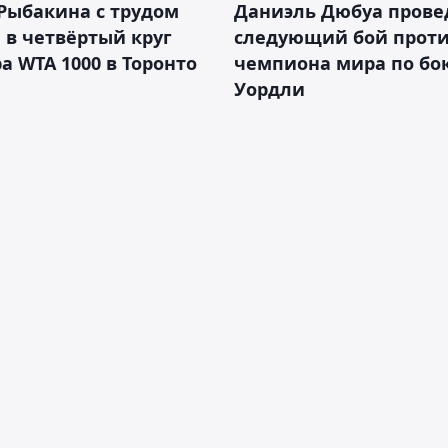
Рыбакина с трудом
Даниэль Дюбуа прове
в четвёртый круг
следующий бой против
а WTA 1000 в Торонто
чемпиона мира по бо
Уордли