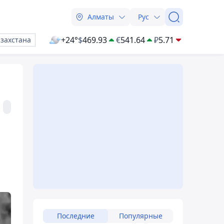
Алматы
Рус
+24°
$
469.93
€
541.64
₽
5.71
азахстана
Последние
Популярные