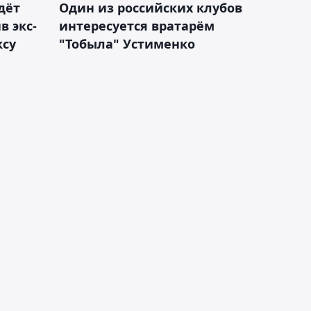
дёт
Один из российских клубов
 экс-
интересуется вратарём
ксу
"Тобыла" Устименко