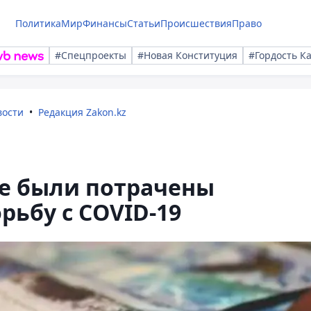
Политика
Мир
Финансы
Статьи
Происшествия
Право
#Спецпроекты
#Новая Конституция
#Гордость К
вости
Редакция Zakon.kz
ге были потрачены
рьбу с СOVID-19