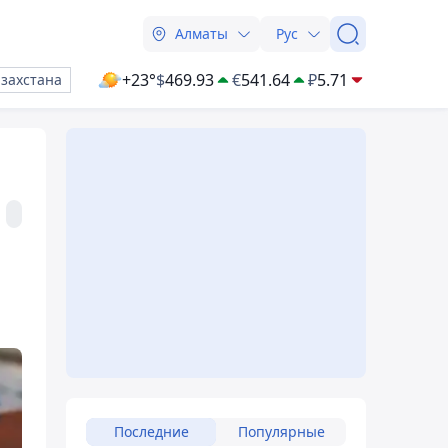
Алматы
Рус
+23°
$
469.93
€
541.64
₽
5.71
азахстана
Последние
Популярные