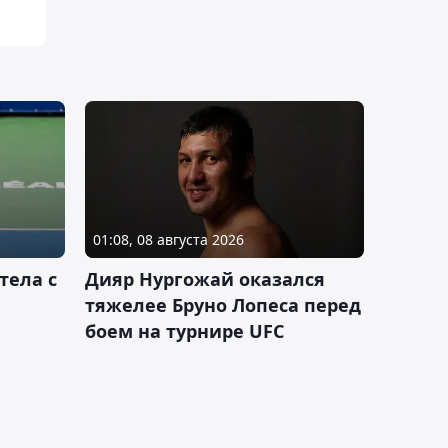
01:08, 08 августа 2026
тела с
Дияр Нургожай оказался
тяжелее Бруно Лопеса перед
боем на турнире UFC