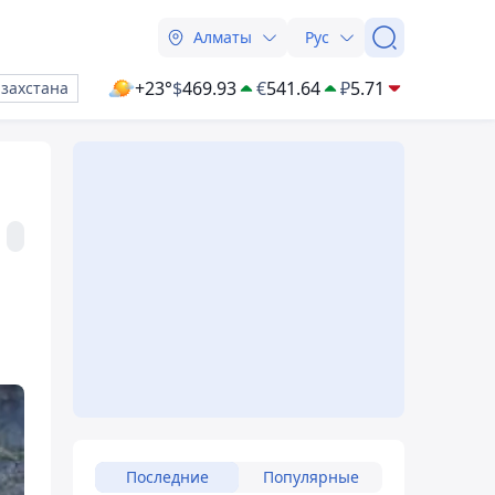
Алматы
Рус
+23°
$
469.93
€
541.64
₽
5.71
азахстана
Последние
Популярные