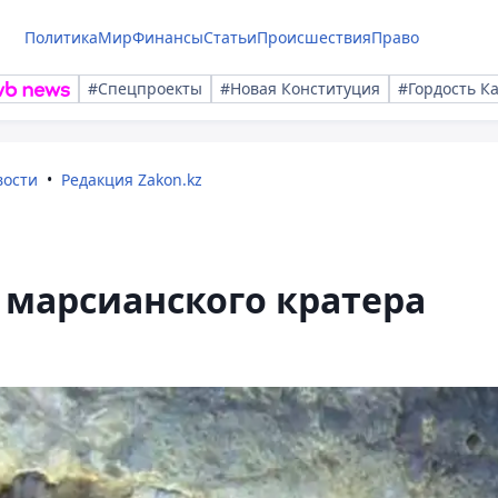
Политика
Мир
Финансы
Статьи
Происшествия
Право
#Спецпроекты
#Новая Конституция
#Гордость К
вости
Редакция Zakon.kz
 марсианского кратера