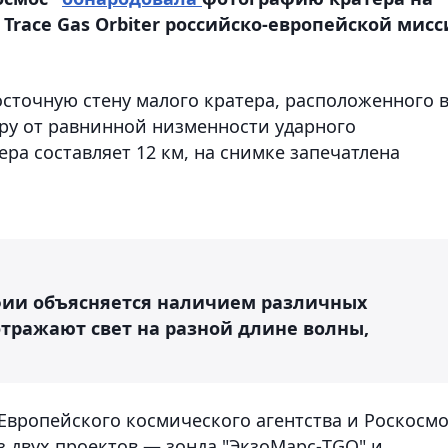
 Trace Gas Orbiter российско-европейской мис
сточную стену малого кратера, расположенного 
еру от равнинной низменности ударного
ра составляет 12 км, на снимке запечатлена
фии объясняется наличием различных
отражают свет на разной длине волны,
Европейского космического агентства и Роскосм
з двух проектов — зонда "ЭкзоМарс-TGO" и