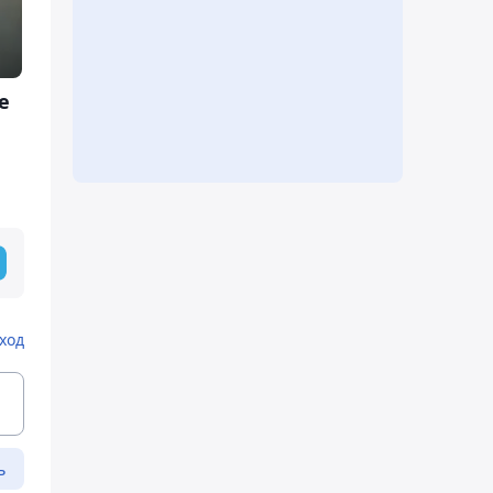
е
ход
ь