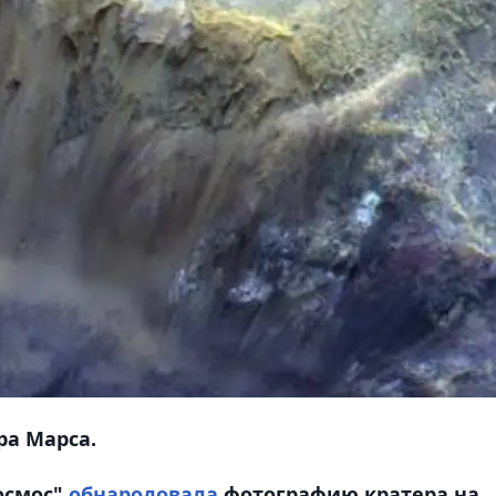
ра Марса.
осмос"
обнародовала
фотографию кратера на