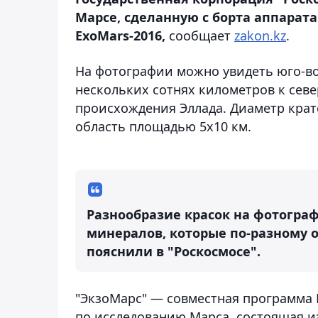
Марсе, сделанную с борта аппарата
ExoMars-2016,
сообщает
zakon.kz
.
На фотографии можно увидеть юго-во
нескольких сотнях километров к сев
происхождения Эллада. Диаметр крате
область площадью 5х10 км.
Разнообразие красок на фотогра
минералов, которые по-разному 
пояснили в "Роскосмосе".
"ЭкзоМарс" — совместная программа 
по исследованию Марса, состоящая и