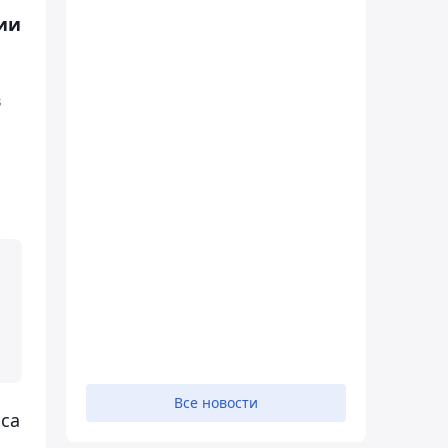
сии
в
Все новости
оса