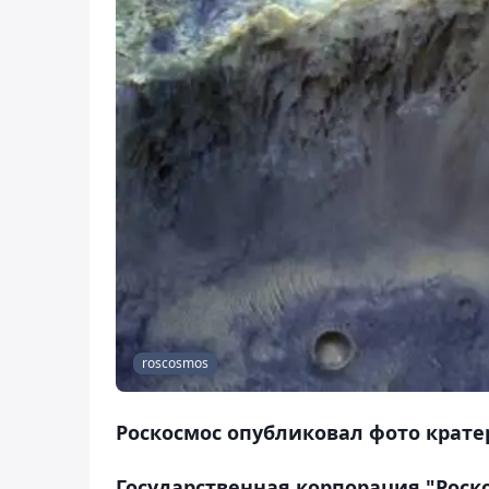
roscosmos
Роскосмос опубликовал фото крате
Государственная корпорация "Роск