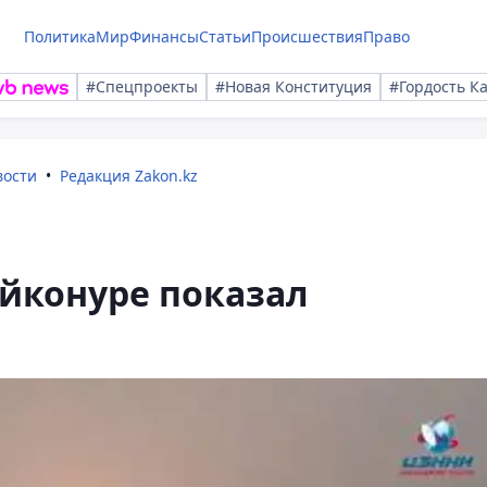
Политика
Мир
Финансы
Статьи
Происшествия
Право
#Спецпроекты
#Новая Конституция
#Гордость К
вости
Редакция Zakon.kz
айконуре показал