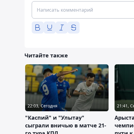
Читайте также
22:03, Сегодня
21:41, 
"Каспий" и "Улытау"
Арыст
сыграли вничью в матче 21-
чемпи
го тура КПЛ
пути к