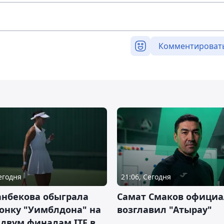
Комментироват
Сегодня
21:06, Сегодня
анбекова обыграла
Самат Смаков официа
онку "Уимблдона" на
возглавил "Атырау"
 двум финалам ITF в