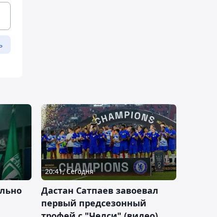
ь
20:41, Сегодня
льно
Дастан Сатпаев завоевал
первый предсезонный
трофей с "Челси" (видео)