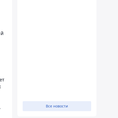
ий
ет
х
Все новости
,