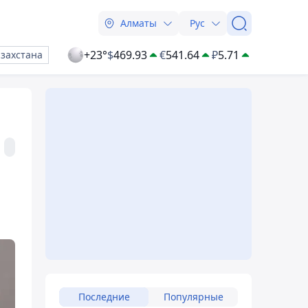
Алматы
Рус
+23°
$
469.93
€
541.64
₽
5.71
азахстана
Последние
Популярные