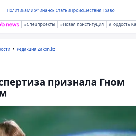
Политика
Мир
Финансы
Статьи
Происшествия
Право
#Спецпроекты
#Новая Конституция
#Гордость К
вости
Редакция Zakon.kz
спертиза признала Гном
ым