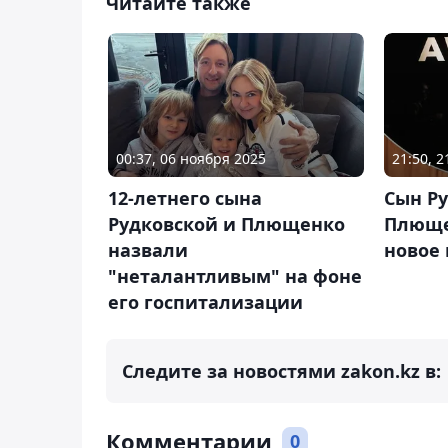
Читайте также
00:37, 06 ноября 2025
21:50, 2
12-летнего сына
Сын Р
Рудковской и Плющенко
Плюще
назвали
новое
"неталантливым" на фоне
его госпитализации
Следите за новостями zakon.kz в:
Комментарии
0