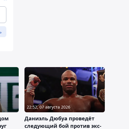
ь
22:52, 07 августа 2026
дом
Даниэль Дюбуа проведёт
руг
следующий бой против экс-