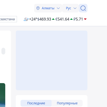
Алматы
Рус
+24°
$
469.93
€
541.64
₽
5.71
азахстана
Последние
Популярные