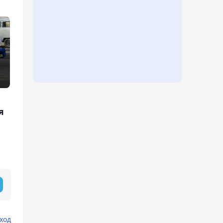
я
ход