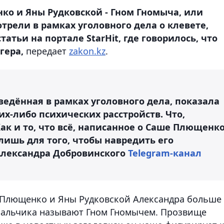
о и Яны Рудковской - Гном Гномыча, или
трели в рамках уголовного дела о клевете,
атьи на портале StarHit, где говорилось, что
гера,
передает
zakon.kz
.
ведённая в рамках уголовного дела, показала
х-либо психических расстройств. Что,
Как и то, что всё, написанное о Саше Плющенк
лишь для того, чтобы навредить его
 Александра Добровинского
Telegram-канал
я Плющенко и Яны Рудковской Александра больше
 мальчика называют Гном Гномычем. Прозвище