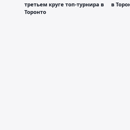
третьем круге топ-турнира в
в Торо
Торонто