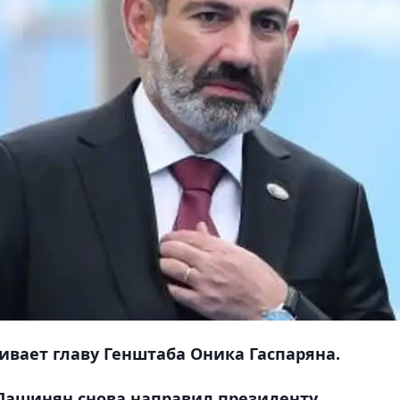
ивает главу Генштаба Оника Гаспаряна.
Пашинян снова направил президенту