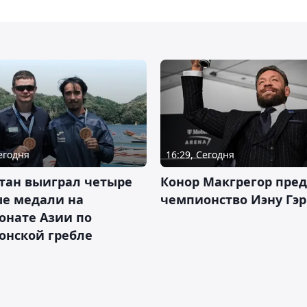
Сегодня
16:29, Сегодня
тан выиграл четыре
Конор Макгрегор пре
ые медали на
чемпионство Иэну Гэ
онате Азии по
онской гребле