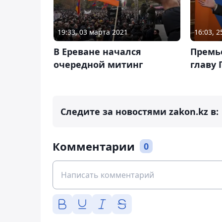
19:33, 03 марта 2021
16:03, 
В Ереване начался
Премь
очередной митинг
главу 
Следите за новостями zakon.kz в:
Комментарии
0