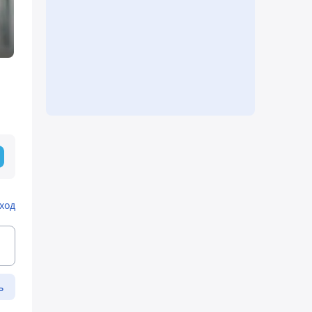
ход
ь