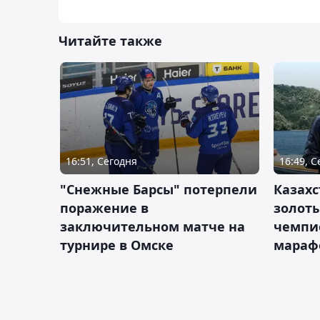
Читайте также
16:51, Сегодня
16:49, 
"Снежные Барсы" потерпели
Казахс
поражение в
золот
заключительном матче на
чемпи
турнире в Омске
мараф