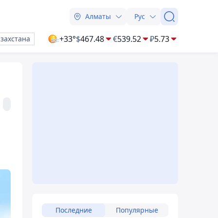
Алматы
Рус
+33°
$
467.48
€
539.52
₽
5.73
азахстана
Последние
Популярные