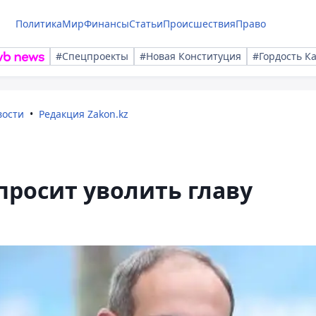
Политика
Мир
Финансы
Статьи
Происшествия
Право
#Спецпроекты
#Новая Конституция
#Гордость К
вости
Редакция Zakon.kz
росит уволить главу