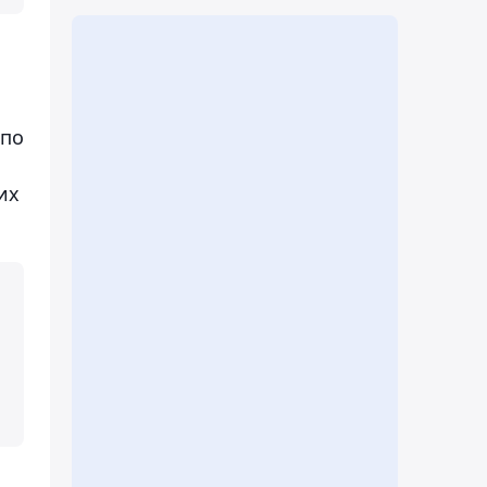
 по
их