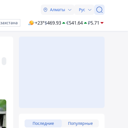
Алматы
Рус
+23°
$
469.93
€
541.64
₽
5.71
азахстана
Последние
Популярные