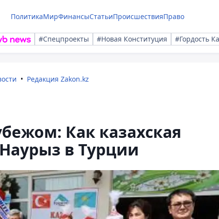
Политика
Мир
Финансы
Статьи
Происшествия
Право
#Спецпроекты
#Новая Конституция
#Гордость К
вости
Редакция Zakon.kz
убежом: Как казахская
Наурыз в Турции