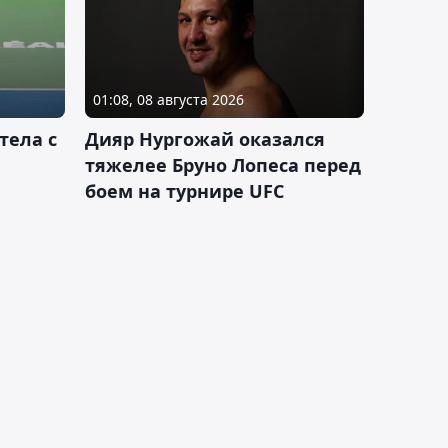
01:08, 08 августа 2026
тела с
Дияр Нургожай оказался
тяжелее Бруно Лопеса перед
боем на турнире UFC