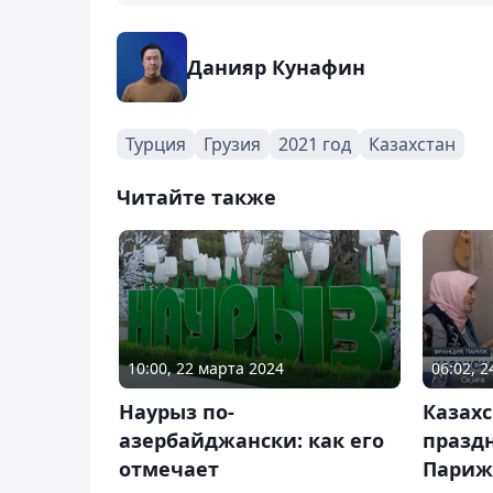
Данияр Кунафин
Турция
Грузия
2021 год
Казахстан
Читайте также
10:00, 22 марта 2024
06:02, 
Наурыз по-
Казахс
азербайджански: как его
праздн
отмечает
Париж