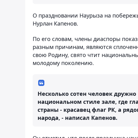
О праздновании Наурыза на побереж
Нурлан Капенов.
По его словам, члены диаспоры показ
разным причинам, являются сплочен
свою Родину, свято чтит национальн
молодому поколению.
Несколько сотен человек дружно
национальном стиле зале, где г
страны - красавец флаг РК, а ряд
народа, - написал Капенов.
Он отметил, что после праздника на