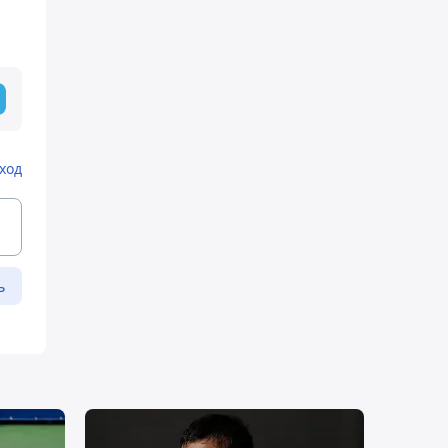
ход
ь