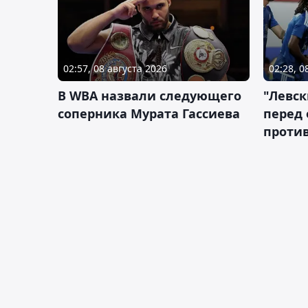
02:57, 08 августа 2026
02:28, 0
В WBA назвали следующего
"Левск
соперника Мурата Гассиева
перед
против