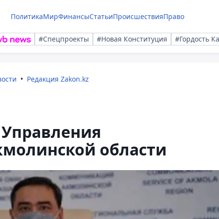
Политика
Мир
Финансы
Статьи
Происшествия
Право
#Спецпроекты
#Новая Конституция
#Гордость К
вости
Редакция Zakon.kz
а Управления
кмолинской области