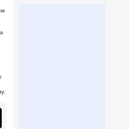
им
на
е
у.