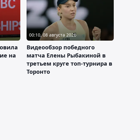
00:10, 08 августа 2026
новила
Видеообзор победного
ие на
матча Елены Рыбакиной в
третьем круге топ-турнира в
Торонто