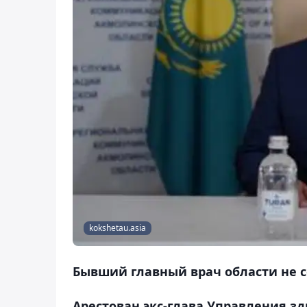
kokshetau.asia
Бывший главный врач области не с
Арестован экс-глава Управления з