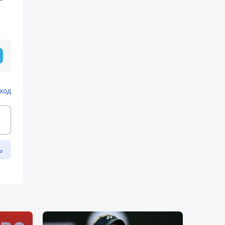
ход
ь