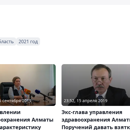
бласть
2021 год
25 сентября 2019
23:52, 15 апреля 2019
авлении
Экс-глава управления
оохранения Алматы
здравоохранения Алмат
характеристику
Поручений давать взятк