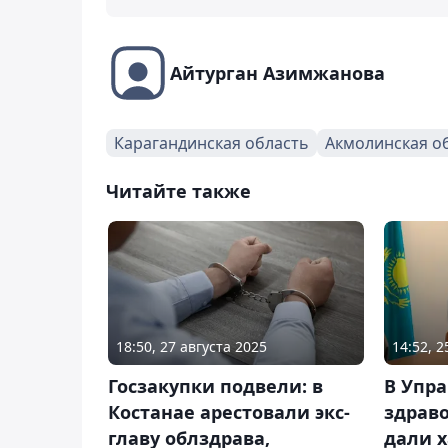
Айтурган Азимжанова
Карагандинская область
Акмолинская о
Читайте также
18:50, 27 августа 2025
14:52, 
Госзакупки подвели: в
В Упр
Костанае арестовали экс-
здрав
главу облздрава,
дали 