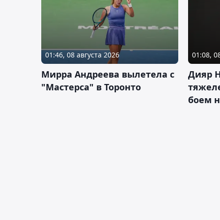
01:46, 08 августа 2026
01:08, 0
Мирра Андреева вылетела с
Дияр 
"Мастерса" в Торонто
тяжеле
боем н