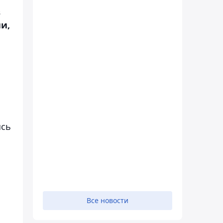
в
и,
ясь
Все новости