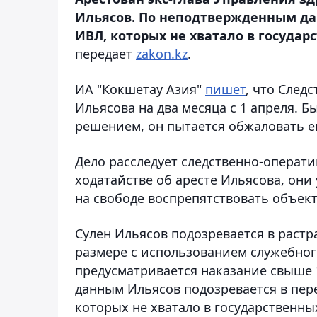
Ильясов. По неподтвержденным да
ИВЛ, которых не хватало в госуда
передает
zakon.kz
.
ИА "Кокшетау Азия"
пишет
, что След
Ильясова на два месяца с 1 апреля. Б
решением, он пытается обжаловать е
Дело расследует следственно-операти
ходатайстве об аресте Ильясова, они
на свободе воспрепятствовать объек
Сулен Ильясов подозревается в растр
размере с использованием служебног
предусматривается наказание свыше
данным Ильясов подозревается в пе
которых не хватало в государственн