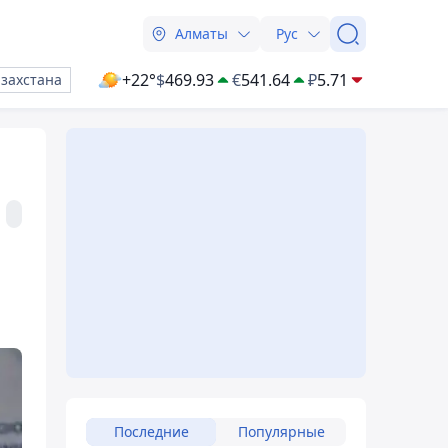
Алматы
Рус
+22°
$
469.93
€
541.64
₽
5.71
азахстана
Последние
Популярные