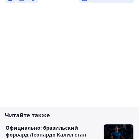
Читайте также
Официально: бразильский
форвард Леонардо Калил стал