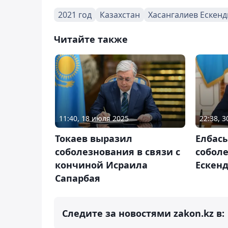
2021 год
Казахстан
Хасангалиев Ескен
Читайте также
11:40, 18 июля 2025
22:38, 
Токаев выразил
Елбас
соболезнования в связи с
собол
кончиной Исраила
Ескен
Сапарбая
Следите за новостями zakon.kz в: