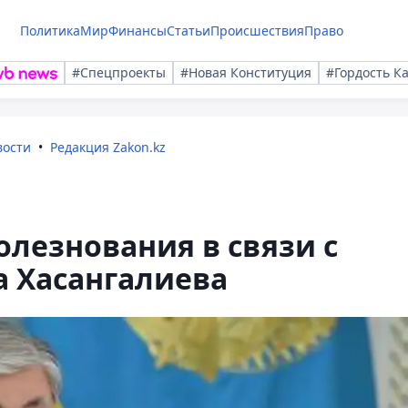
Политика
Мир
Финансы
Статьи
Происшествия
Право
#Спецпроекты
#Новая Конституция
#Гордость К
вости
Редакция Zakon.kz
олезнования в связи с
а Хасангалиева