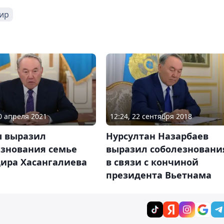
дир
30 апреля 2021
12:24, 22 сентября 2018
ы выразил
Нурсултан Назарбаев
езнования семье
выразил соболезновани
дира Хасангалиева
в связи с кончиной
президента Вьетнама