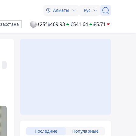
Алматы
Рус
+25°
$
469.93
€
541.64
₽
5.71
азахстана
Последние
Популярные