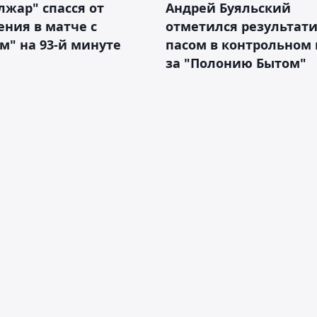
жар" спасся от
Андрей Буяльский
ния в матче с
отметился результат
м" на 93-й минуте
пасом в контрольном
за "Полонию Бытом"