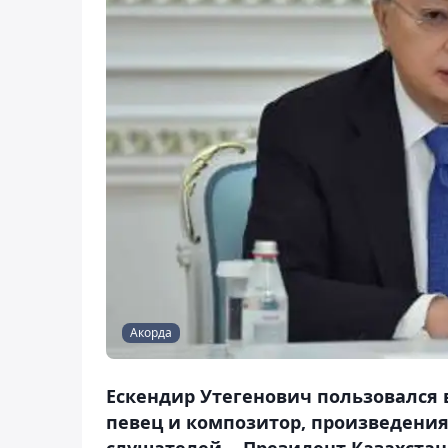
Акорда
Ескендир Утегенович пользовался
певец и композитор, произведения
слушателей, - Президент Казахстан