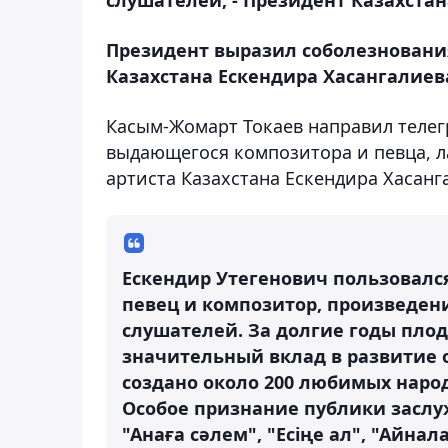
Президент выразил соболезновани
Казахстана Ескендира Хасангалиев
Касым-Жомарт Токаев направил телег
выдающегося композитора и певца, л
артиста Казахстана Ескендира Хасанг
Ескендир Утегенович пользовал
певец и композитор, произведени
слушателей. За долгие годы плод
значительный вклад в развитие 
создано около 200 любимых наро
Особое признание публики заслу
"Анаға сәлем", "Есіңе ал", "Айнал