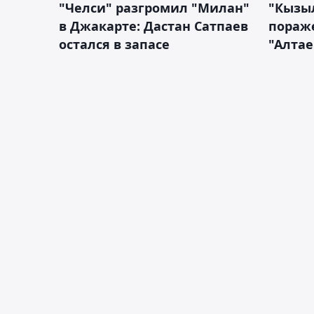
"Челси" разгромил "Милан"
"Кызыл
в Джакарте: Дастан Сатпаев
пораже
остался в запасе
"Алтае