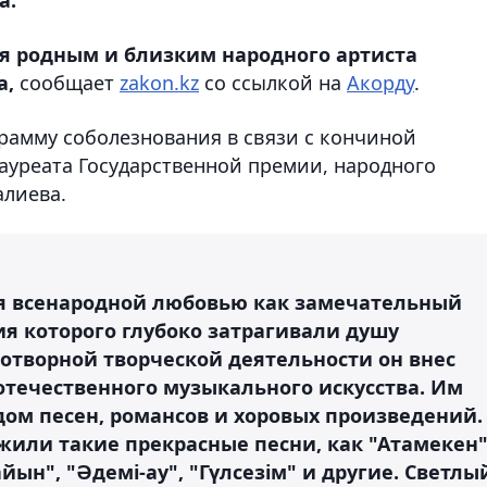
я родным и близким народного артиста
а,
сообщает
zakon.kz
со ссылкой на
Акорду
.
рамму соболезнования в связи с кончиной
ауреата Государственной премии, народного
алиева.
ся всенародной любовью как замечательный
я которого глубоко затрагивали душу
отворной творческой деятельности он внес
отечественного музыкального искусства. Им
дом песен, романсов и хоровых произведений.
жили такие прекрасные песни, как "Атамекен"
айын", "Әдемі-ау", "Гүлсезім" и другие. Светлы