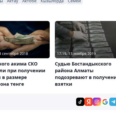
ты
Актау
Актобе
Кызылорда
Семей
04 сентября 2018
17:19, 13 ноября 2019
ного акима СКО
Судью Бостандыкского
ли при получении
района Алматы
 в размере
подозревают в получен
она тенге
взятки