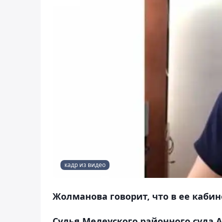
кадр из видео
Жолманова говорит, что в ее каби
Судья Медеуского районного суда 