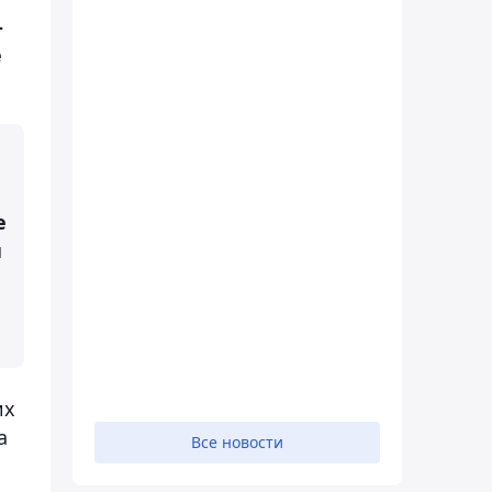
-
е
е
и
их
а
Все новости