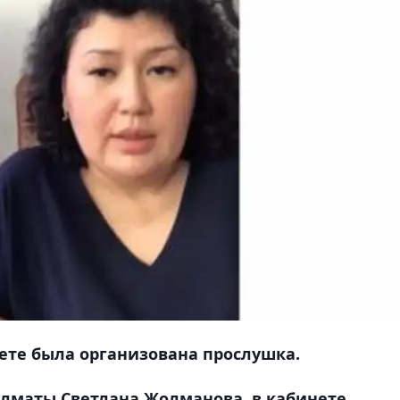
нете была организована прослушка.
Алматы Светлана Жолманова, в кабинете