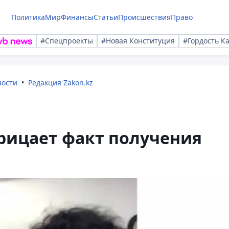
Политика
Мир
Финансы
Статьи
Происшествия
Право
#Спецпроекты
#Новая Конституция
#Гордость К
вости
Редакция Zakon.kz
рицает факт получения