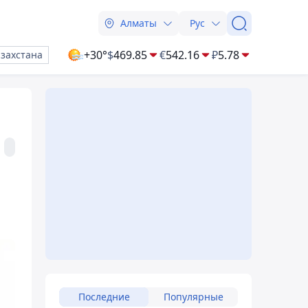
Алматы
Рус
+30°
$
469.85
€
542.16
₽
5.78
азахстана
Последние
Популярные