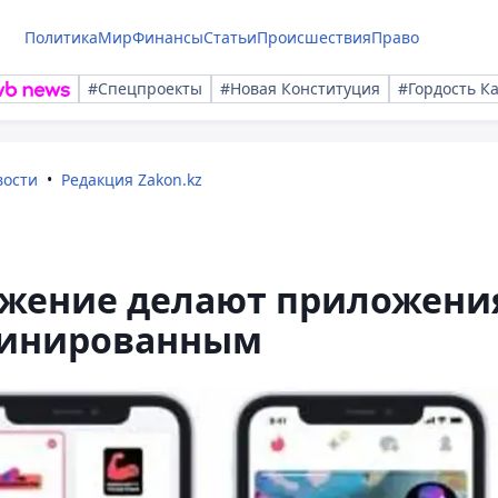
Политика
Мир
Финансы
Статьи
Происшествия
Право
#Спецпроекты
#Новая Конституция
#Гордость К
вости
Редакция Zakon.kz
жение делают приложени
цинированным