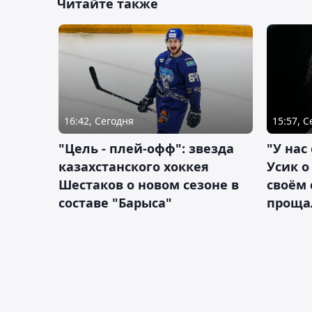
Читайте также
16:42, Сегодня
15:57, 
"Цель - плей-офф": звезда
"У нас
казахстанского хоккея
Усик 
Шестаков о новом сезоне в
своём 
составе "Барыса"
проща