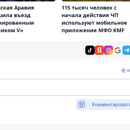
вская Аравия
115 тысяч человек с
шила въезд
начала действия ЧП
нированным
используют мобильное
ником V»
приложение МФО KMF
В
Комментироват