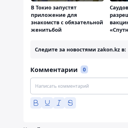
В Токио запустят
Саудо
приложение для
разре
знакомств с обязательной
вакци
женитьбой
«Спут
Следите за новостями zakon.kz в:
Комментарии
0