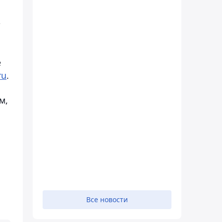
т
е
ru
.
м,
Все новости