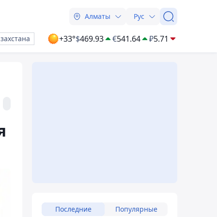
Алматы
Рус
+33°
$
469.93
€
541.64
₽
5.71
азахстана
я
Последние
Популярные