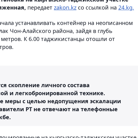
яженная,
передает
zakon.kz
со ссылкой на
24.kg.
начала устанавливать контейнер на неописанном
лак Чон-Алайского района, зайдя в глубь
 метров. К 6.00 таджикистанцы отошли от
тров.
ся скопление личного состава
ой и легкобронированной технике.
се меры с целью недопущения эскалации
авители РТ не отвечают на телефонные
жбе.
слоцированные на кыргызско-таджикском участке