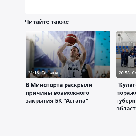
Читайте также
21:16, Сегодня
20:58, 
В Минспорта раскрыли
"Кулаг
причины возможного
пораж
закрытия БК "Астана"
губерн
облас