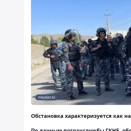
meydan.tv
Обстановка характеризуется как н
По данным погранслужбы ГКНБ, об