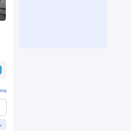
ход
ь