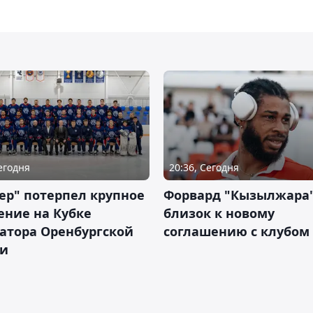
Сегодня
20:36, Сегодня
ер" потерпел крупное
Форвард "Кызылжара"
ение на Кубке
близок к новому
атора Оренбургской
соглашению с клубом
ти