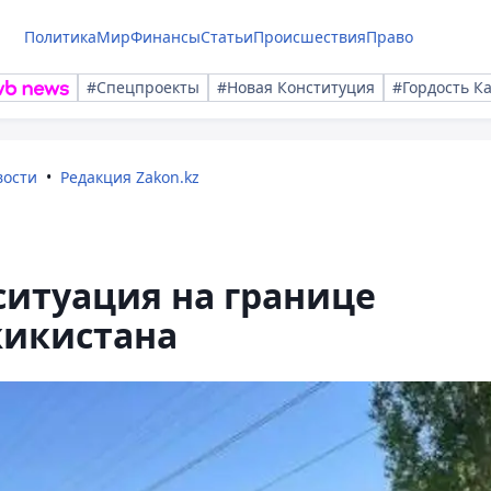
Политика
Мир
Финансы
Статьи
Происшествия
Право
#Спецпроекты
#Новая Конституция
#Гордость К
вости
Редакция Zakon.kz
ситуация на границе
жикистана