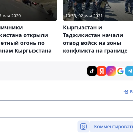
8 мая 2020
10:35, 02 мая 2021
ничники
Кыргызстан и
кистана открыли
Таджикистан начали
етный огонь по
отвод войск из зоны
анам Кыргызстана
конфликта на границе
В
Комментироват