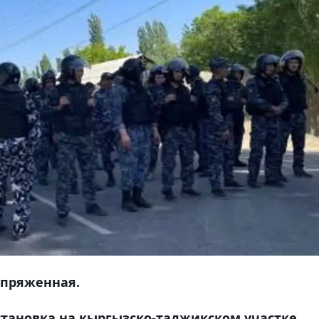
апряженная.
становка на кыргызско-таджикском участке