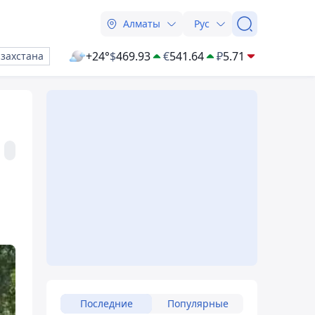
Алматы
Рус
+24°
$
469.93
€
541.64
₽
5.71
азахстана
Последние
Популярные