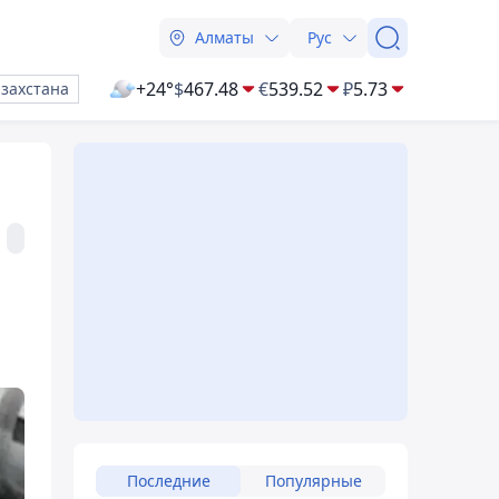
Алматы
Рус
+24°
$
467.48
€
539.52
₽
5.73
азахстана
Последние
Популярные