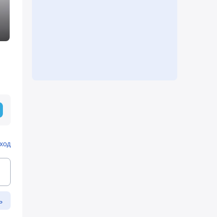
ход
ь