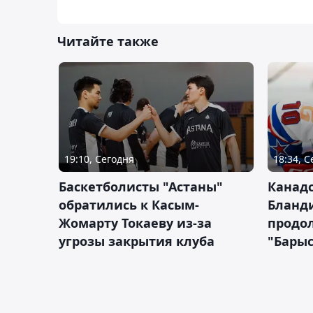
Читайте также
19:10, Сегодня
18:34, 
Баскетболисты "Астаны"
Канад
обратились к Касым-
Бланд
Жомарту Токаеву из-за
продол
угрозы закрытия клуба
"Барыс