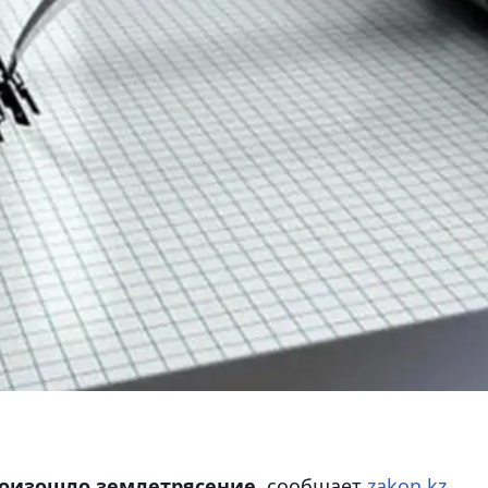
произошло землетрясение,
сообщает
zakon.kz.