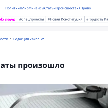
Политика
Мир
Финансы
Статьи
Происшествия
Право
#Спецпроекты
#Новая Конституция
#Гордость К
вости
Редакция Zakon.kz
лматы произошло