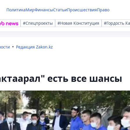
Политика
Мир
Финансы
Статьи
Происшествия
Право
#Спецпроекты
#Новая Конституция
#Гордость К
вости
Редакция Zakon.kz
актаарал" есть все шансы