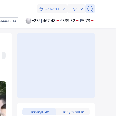
Алматы
Рус
+23°
$
467.48
€
539.52
₽
5.73
азахстана
Последние
Популярные