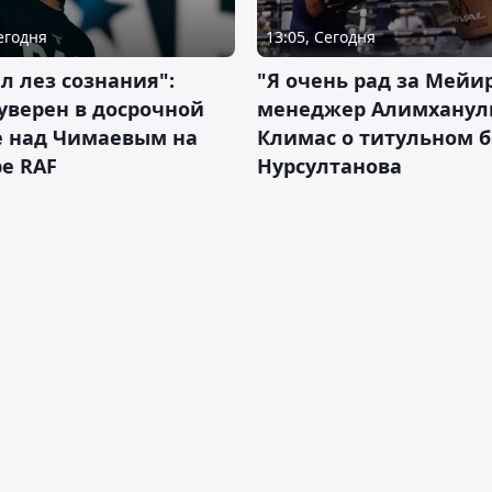
Сегодня
13:05, Сегодня
л лез сознания":
"Я очень рад за Мейи
уверен в досрочной
менеджер Алимхану
е над Чимаевым на
Климас о титульном б
е RAF
Нурсултанова