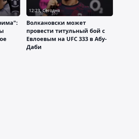
12:23, Сегодня
рима":
Волкановски может
лы
провести титульный бой с
ое
Евлоевым на UFC 333 в Абу-
Даби