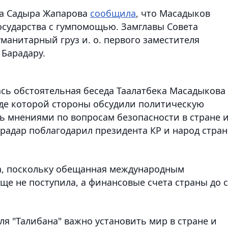
на Садыра Жапарова
сообщила
, что Масадыков
осударства с гумпомощью. Замглавы Совета
манитарный груз и. о. первого заместителя
 Барадару.
ась обстоятельная беседа Таалатбека Масадыкова 
оде которой стороны обсудили политическую
ь мнениями по вопросам безопасности в стране 
арадар поблагодарил президента КР и народ стра
а, поскольку обещанная международным
е не поступила, а финансовые счета страны до 
ля "Талибана" важно установить мир в стране и