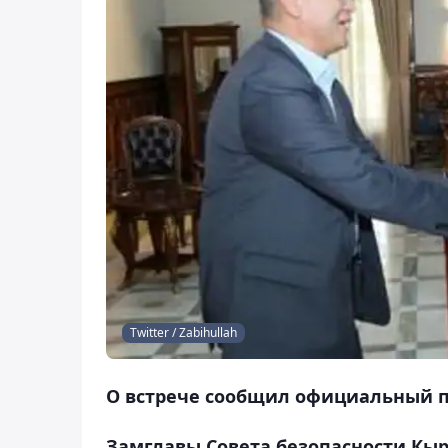
Twitter / Zabihullah
О встрече сообщил официальный п
Замглавы Совета безопасности Кыр