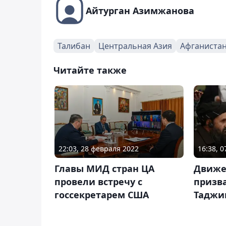
Айтурган Азимжанова
Талибан
Центральная Азия
Афганиста
Читайте также
22:03, 28 февраля 2022
16:38, 
Главы МИД стран ЦА
Движе
провели встречу с
призв
госсекретарем США
Таджи