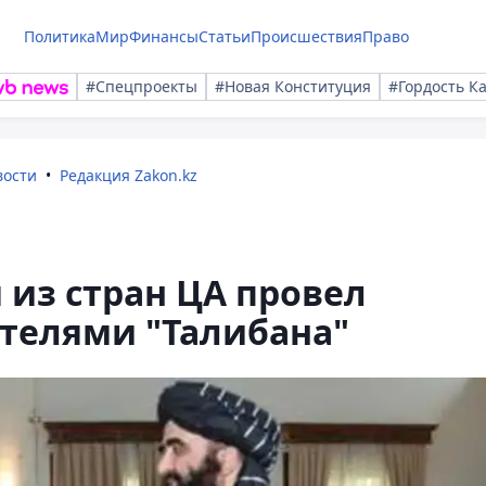
Политика
Мир
Финансы
Статьи
Происшествия
Право
#Спецпроекты
#Новая Конституция
#Гордость К
вости
Редакция Zakon.kz
из стран ЦА провел
ителями "Талибана"