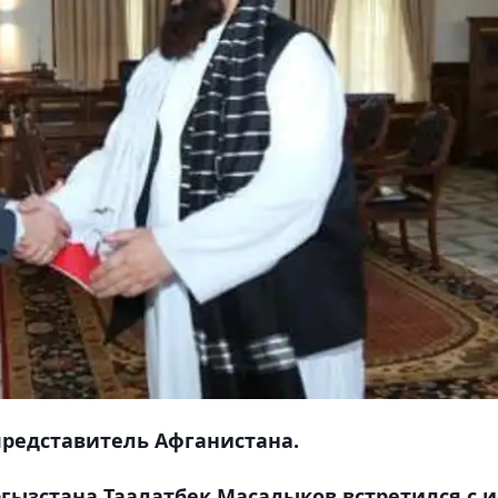
редставитель Афганистана.
гызстана Таалатбек Масадыков встретился с и