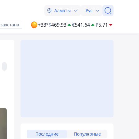
Алматы
Рус
+33°
$
469.93
€
541.64
₽
5.71
азахстана
Последние
Популярные