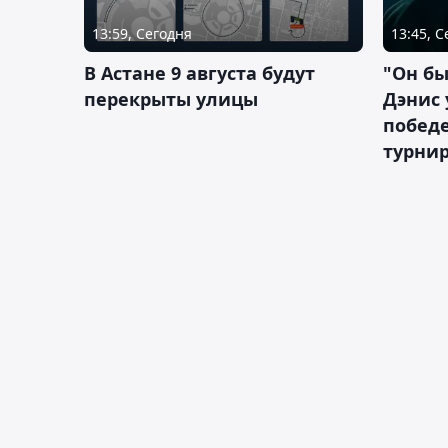
13:59, Сегодня
13:45, 
В Астане 9 августа будут
"Он бы
перекрыты улицы
Дэнис 
побед
турнир