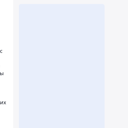
с
и
ны
сих