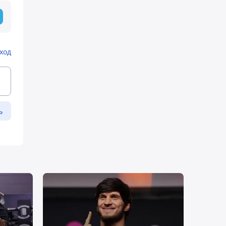
ход
ь