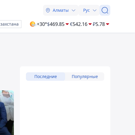
Алматы
Рус
+30°
$
469.85
€
542.16
₽
5.78
азахстана
Последние
Популярные