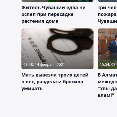
Житель Чувашии едва не
Три чел
ослеп при пересадке
пожара 
растения дома
Чуваш
08:48, 14 февраля 2021
15:54, 07
Мать вывезла троих детей
В Алма
в лес, раздела и бросила
междун
умирать
"Ұлы да
әлемі"