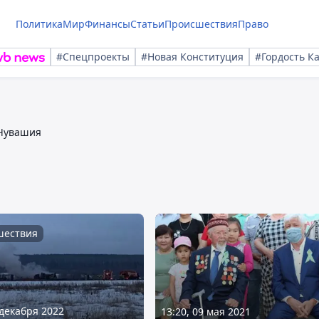
Политика
Мир
Финансы
Статьи
Происшествия
Право
#Спецпроекты
#Новая Конституция
#Гордость К
Чувашия
шествия
 декабря 2022
13:20, 09 мая 2021