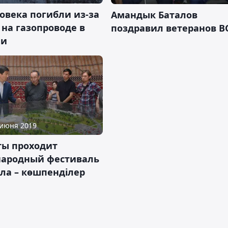
овека погибли из-за
Амандык Баталов
на газопроводе в
поздравил ветеранов В
ии
 июня 2019
ты проходит
ародный фестиваль
ла – көшпенділер