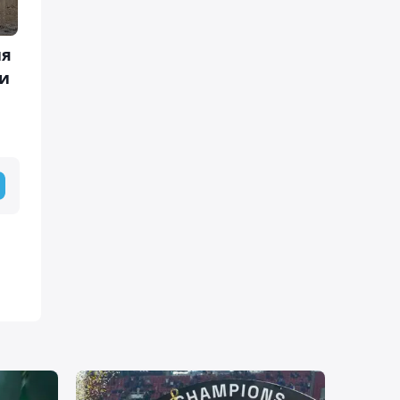
ия
ти