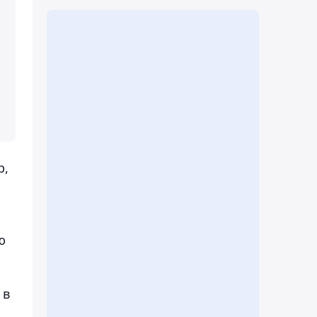
р,
ю
 в