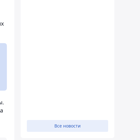
ых
ы.
ма
Все новости