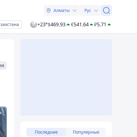
Алматы
Рус
+23°
$
469.93
€
541.64
₽
5.71
азахстана
ия
Последние
Популярные