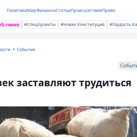
Политика
Мир
Финансы
Статьи
Происшествия
Право
#Спецпроекты
#Новая Конституция
#Гордость К
вости
События
Событ
век заставляют трудиться