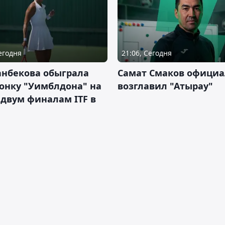
Сегодня
21:06, Сегодня
анбекова обыграла
Самат Смаков официа
онку "Уимблдона" на
возглавил "Атырау"
 двум финалам ITF в