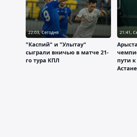
22:03, Сегодня
21:41, 
"Каспий" и "Улытау"
Арыст
сыграли вничью в матче 21-
чемпи
го тура КПЛ
пути к
Астане