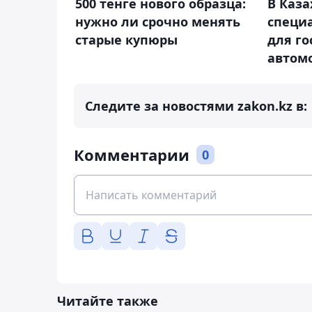
500 тенге нового образца:
В Каза
нужно ли срочно менять
специ
старые купюры
для г
автом
Следите за новостями zakon.kz в:
Комментарии
0
Читайте также