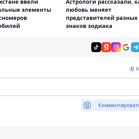
хстане ввели
Астрологи рассказали, к
альные элементы
любовь меняет
осномеров
представителей разных
обилей
знаков зодиака
В
Комментироват