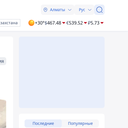
Алматы
Рус
+30°
$
467.48
€
539.52
₽
5.73
азахстана
ия
Последние
Популярные