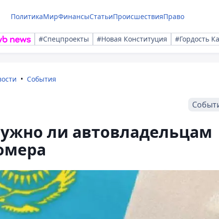
Политика
Мир
Финансы
Статьи
Происшествия
Право
#Спецпроекты
#Новая Конституция
#Гордость К
вости
События
Событ
нужно ли автовладельцам
омера