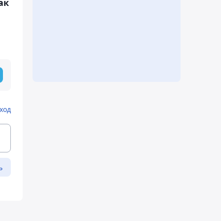
ак
ход
ь