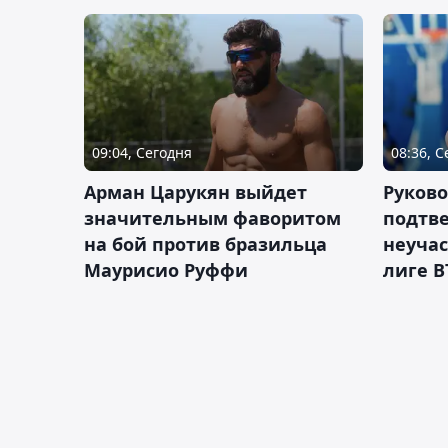
09:04, Сегодня
08:36, 
Арман Царукян выйдет
Руково
значительным фаворитом
подтве
на бой против бразильца
неучас
Маурисио Руффи
лиге В