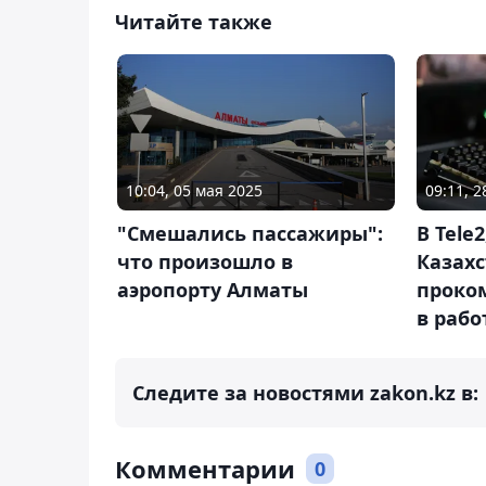
Читайте также
10:04, 05 мая 2025
09:11, 
"Смешались пассажиры":
В Tele2
что произошло в
Казахс
аэропорту Алматы
проко
в рабо
Следите за новостями zakon.kz в:
Комментарии
0