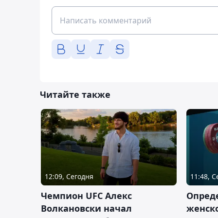
Читайте также
12:09, Сегодня
11:48, 
Чемпион UFC Алекс
Опреде
Волкановски начал
женско