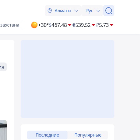
Алматы
Рус
+30°
$
467.48
€
539.52
₽
5.73
азахстана
ия
Последние
Популярные