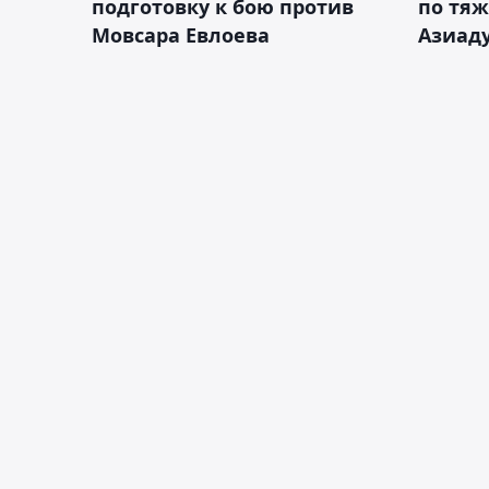
подготовку к бою против
по тяж
Мовсара Евлоева
Азиад