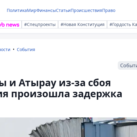
Политика
Мир
Финансы
Статьи
Происшествия
Право
#Спецпроекты
#Новая Конституция
#Гордость К
вости
События
Событ
ы и Атырау из-за сбоя
ия произошла задержка