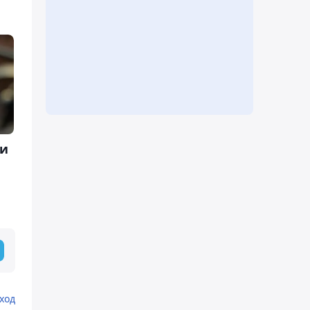
ли
ход