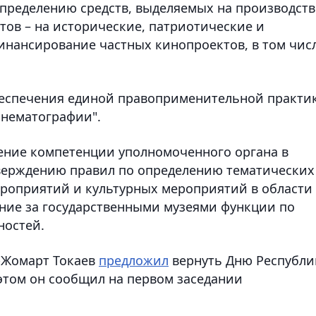
спределению средств, выделяемых на производст
ов – на исторические, патриотические и
инансирование частных кинопроектов, в том чис
беспечения единой правоприменительной практи
инематографии".
ение компетенции уполномоченного органа в
тверждению правил по определению тематических
роприятий и культурных мероприятий в области
ение за государственными музеями функции по
ностей.
-Жомарт Токаев
предложил
вернуть Дню Республи
 этом он сообщил на первом заседании