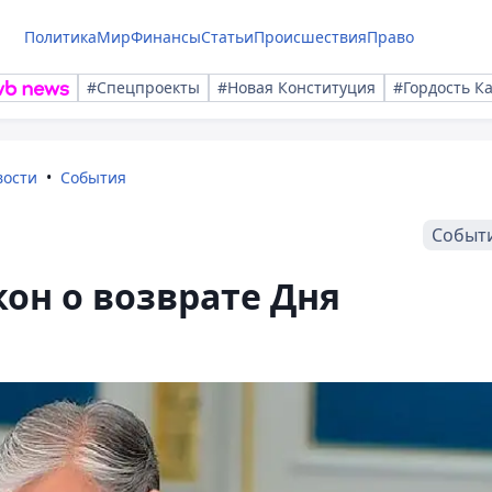
Политика
Мир
Финансы
Статьи
Происшествия
Право
#Спецпроекты
#Новая Конституция
#Гордость К
вости
События
Событ
кон о возврате Дня