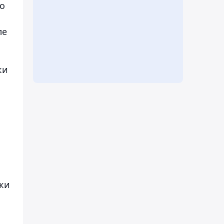
во
ле
ки
ки