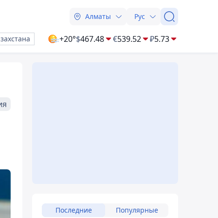
Алматы
Рус
+20°
$
467.48
€
539.52
₽
5.73
азахстана
ия
Последние
Популярные