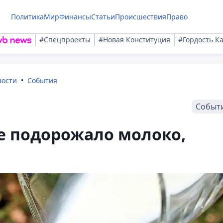
Политика
Мир
Финансы
Статьи
Происшествия
Право
#Спецпроекты
#Новая Конституция
#Гордость К
вости
События
Событ
е подорожало молоко,