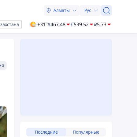
Алматы
Рус
+31°
$
467.48
€
539.52
₽
5.73
азахстана
ия
Последние
Популярные