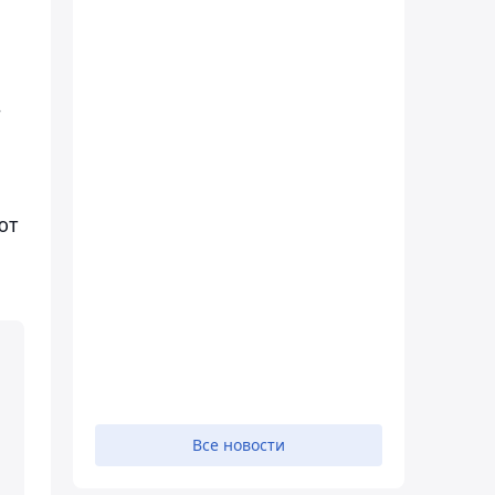
–
м
ют
Все новости