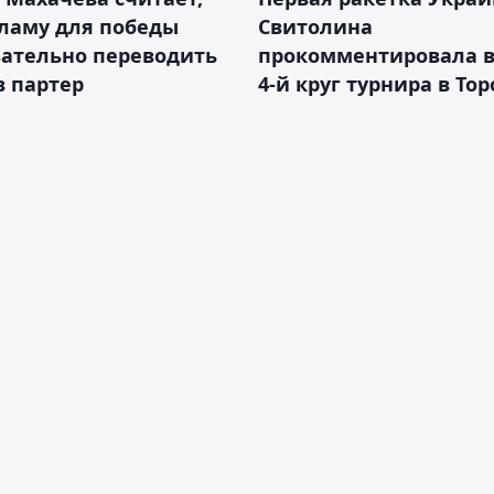
ламу для победы
Свитолина
зательно переводить
прокомментировала в
в партер
4-й круг турнира в То