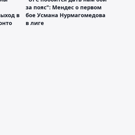
за пояс": Мендес о первом
ыход в
бое Усмана Нурмагомедова
ронто
в лиге