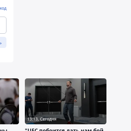
ход
ь
13:13, Сегодня
ины
"UFC побоится дать нам бой