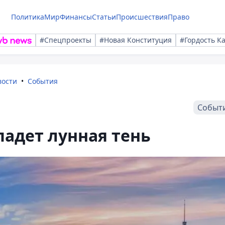
Политика
Мир
Финансы
Статьи
Происшествия
Право
#Спецпроекты
#Новая Конституция
#Гордость К
вости
События
Событ
падет лунная тень