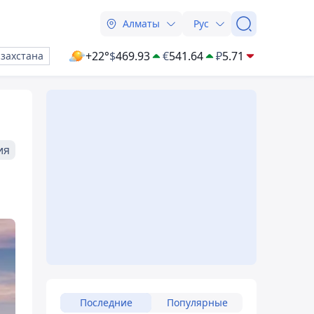
Алматы
Рус
+22°
$
469.93
€
541.64
₽
5.71
азахстана
ия
Последние
Популярные