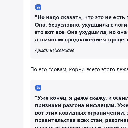
"Но надо сказать, что это не ест
Она, безусловно, ухудшила с лог
это вот все. Она ухудшила, но он
логичным продолжением процесса
Арман Бейсембаев
По его словам, корни всего этого леж
"Уже конец, я даже скажу, к осен
признаки разгона инфляции. Уже
вот этих ковидных ограничений,
правительства всех стан, разогн
раздавая людям деньги, прямым р