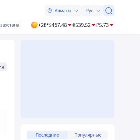
Алматы
Рус
+28°
$
467.48
€
539.52
₽
5.73
азахстана
ия
Последние
Популярные