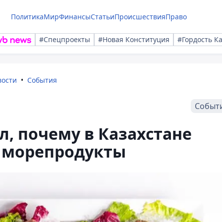
Политика
Мир
Финансы
Статьи
Происшествия
Право
#Спецпроекты
#Новая Конституция
#Гордость К
вости
События
Событ
л, почему в Казахстане
 морепродукты