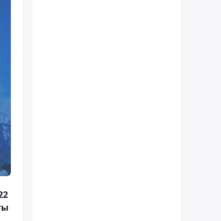
22
ты