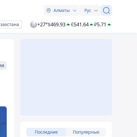
Алматы
Рус
+27°
$
469.93
€
541.64
₽
5.71
азахстана
ия
Последние
Популярные