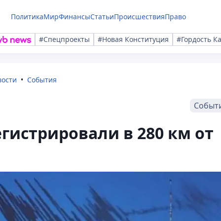
Политика
Мир
Финансы
Статьи
Происшествия
Право
#Спецпроекты
#Новая Конституция
#Гордость К
вости
События
Событ
гистрировали в 280 км от