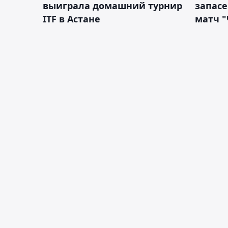
выиграла домашний турнир
запас
ITF в Астане
матч "