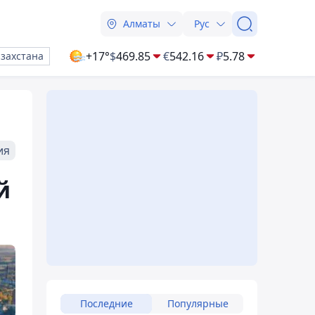
Алматы
Рус
+17°
$
469.85
€
542.16
₽
5.78
азахстана
ия
й
Последние
Популярные