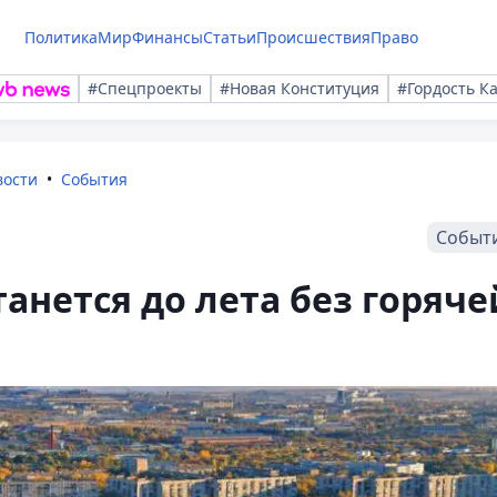
Политика
Мир
Финансы
Статьи
Происшествия
Право
#Спецпроекты
#Новая Конституция
#Гордость К
вости
События
Событ
анется до лета без горяче