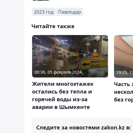
2023 год
Павлодар
Читайте также
00:36, 05 февраля 2024
19:25, 1
Жители многоэтажек
Часть 
остались без тепла и
нескол
горячей воды из-за
без го
аварии в Шымкенте
Следите за новостями zakon.kz в: