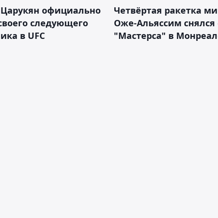
 Царукян официально
Четвёртая ракетка ми
своего следующего
Оже-Альяссим снялся 
ика в UFC
"Мастерса" в Монреал