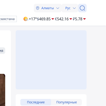
Алматы
Рус
+17°
$
469.85
€
542.16
₽
5.78
азахстана
ия
Последние
Популярные