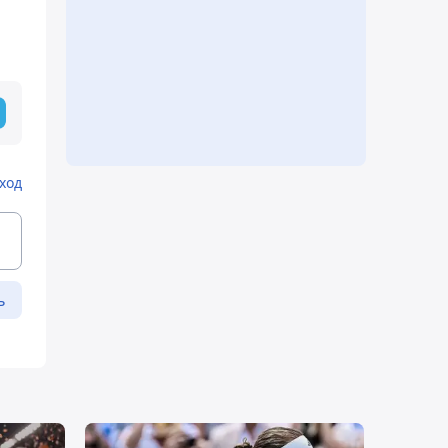
ход
ь