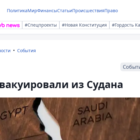
Политика
Мир
Финансы
Статьи
Происшествия
Право
#Спецпроекты
#Новая Конституция
#Гордость К
вости
События
Событ
эвакуировали из Судана