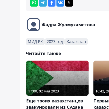
Жадра Жулмухаметова
МИД РК
2023 год
Казахстан
Читайте также
17:00, 02 мая 2023
16:42, 
Еще троих казахстанцев
Первый
эвакуировали из Судана
казах