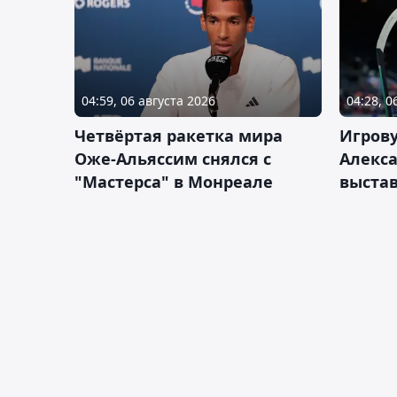
04:59, 06 августа 2026
04:28, 0
Четвёртая ракетка мира
Игров
Оже-Альяссим снялся с
Алекс
"Мастерса" в Монреале
выста