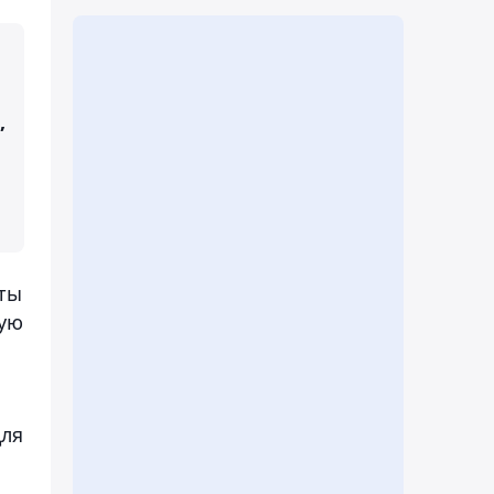
,
сты
кую
для