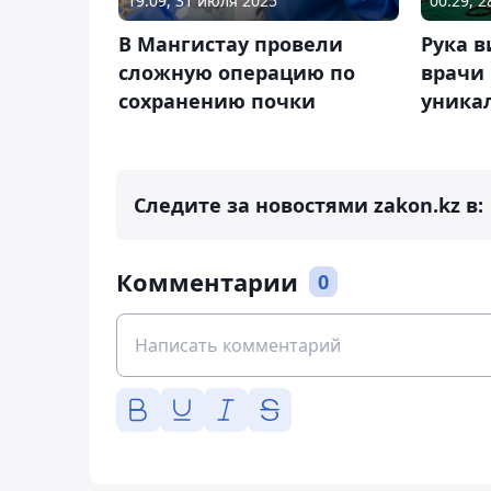
19:09, 31 июля 2025
00:29, 
В Мангистау провели
Рука в
сложную операцию по
врачи 
сохранению почки
уника
Следите за новостями zakon.kz в:
Комментарии
0