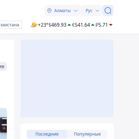
Алматы
Рус
+23°
$
469.93
€
541.64
₽
5.71
азахстана
ия
Последние
Популярные