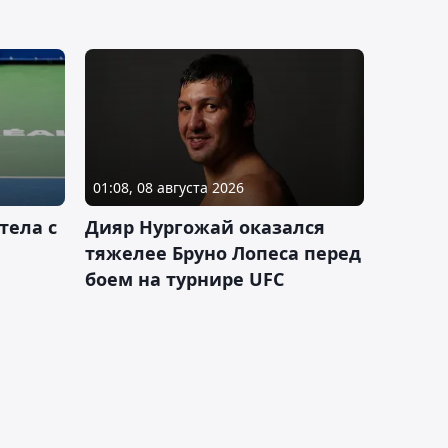
01:08, 08 августа 2026
тела с
Дияр Нургожай оказался
тяжелее Бруно Лопеса перед
боем на турнире UFC