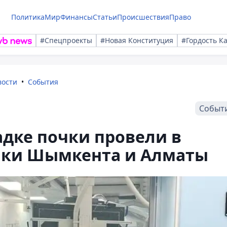
Политика
Мир
Финансы
Статьи
Происшествия
Право
#Спецпроекты
#Новая Конституция
#Гордость К
вости
События
Событ
дке почки провели в
ики Шымкента и Алматы