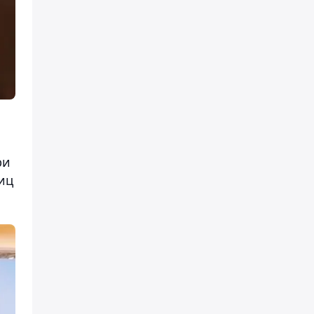
ри
иц