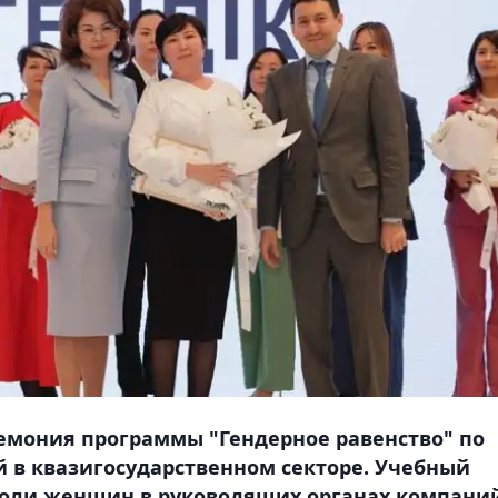
ремония программы "Гендерное равенство" по
 в квазигосударственном секторе. Учебный
доли женщин в руководящих органах компани