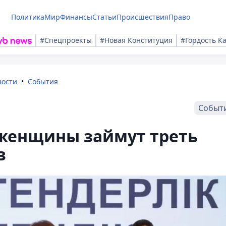
Политика
Мир
Финансы
Статьи
Происшествия
Право
#Спецпроекты
#Новая Конституция
#Гордость К
вости
События
Событ
 женщины займут треть
в