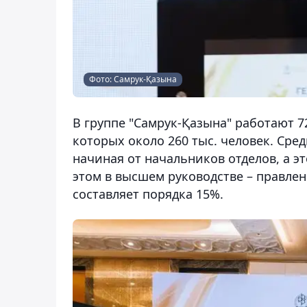
Фото: Самрук-Қазына
В группе "Самрук-Қазына" работают 7
которых около 260 тыс. человек. Сре
начиная от начальников отделов, а э
этом в высшем руководстве – правлен
составляет порядка 15%.