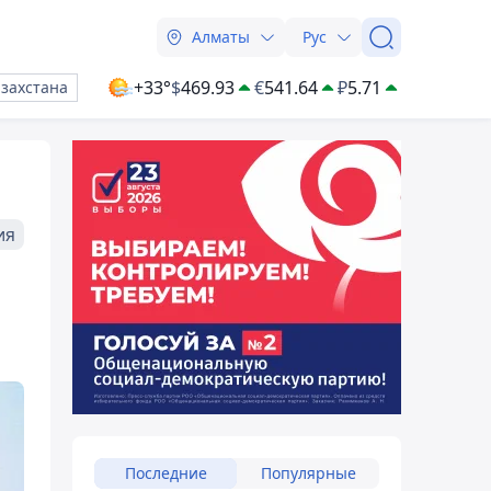
Алматы
Рус
+33°
$
469.93
€
541.64
₽
5.71
азахстана
ия
Последние
Популярные