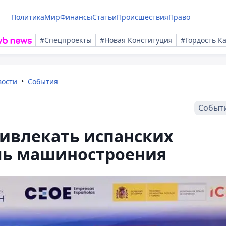
Политика
Мир
Финансы
Статьи
Происшествия
Право
#Спецпроекты
#Новая Конституция
#Гордость К
вости
События
Событ
ривлекать испанских
сль машиностроения