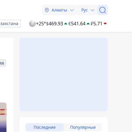
Алматы
Рус
+25°
$
469.93
€
541.64
₽
5.71
азахстана
ия
Последние
Популярные