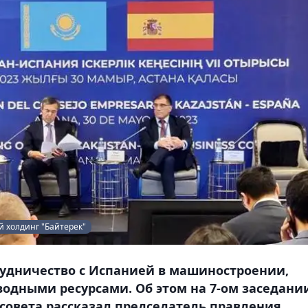
 холдинг "Байтерек"
рудничество с Испанией в машиностроении,
водными ресурсами. Об этом на 7-ом заседани
 совета рассказал председатель правления