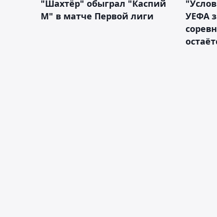
"Шахтёр" обыграл "Каспий
"Услов
М" в матче Первой лиги
УЕФА з
сорев
остаёт