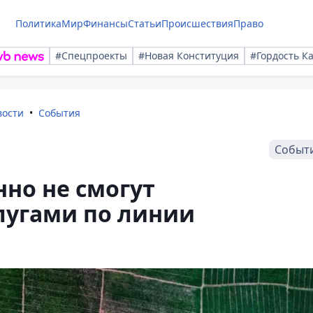
Политика
Мир
Финансы
Статьи
Происшествия
Право
#Спецпроекты
#Новая Конституция
#Гордость К
вости
События
Событ
но не смогут
лугами по линии