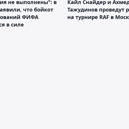
ия не выполнены": в
Кайл Снайдер и Ахме
аявили, что бойкот
Тажудинов проведут 
нований ФИФА
на турнире RAF в Мос
ся в силе