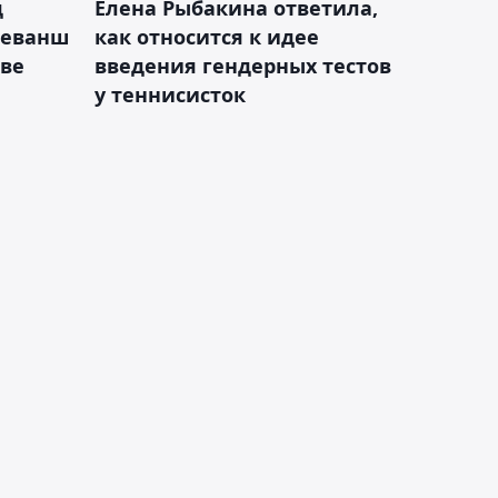
д
Елена Рыбакина ответила,
реванш
как относится к идее
кве
введения гендерных тестов
у теннисисток