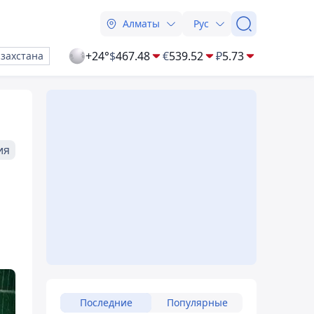
Алматы
Рус
+24°
$
467.48
€
539.52
₽
5.73
азахстана
ия
Последние
Популярные