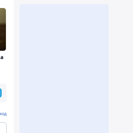
на
ход