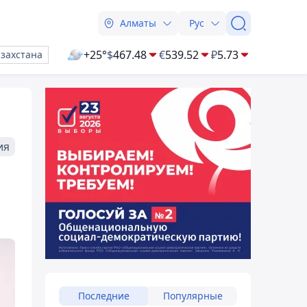
Алматы
Рус
+25°
$
467.48
€
539.52
₽
5.73
азахстана
ия
Последние
Популярные