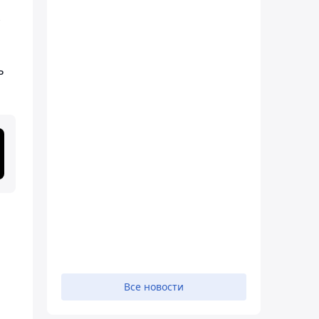
к
ь
Все новости