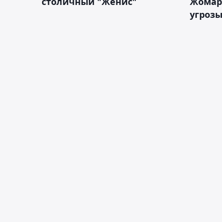
столичный "Женис"
Жомарт
угрозы