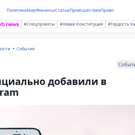
Политика
Мир
Финансы
Статьи
Происшествия
Право
#Спецпроекты
#Новая Конституция
#Гордость К
вости
События
Событ
ициально добавили в
gram