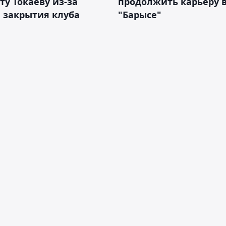
у Токаеву из-за
продолжить карьеру 
 закрытия клуба
"Барысе"