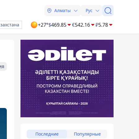
Алматы
Рус
+27°
$
469.85
€
542.16
₽
5.78
азахстана
ия
Последние
Популярные