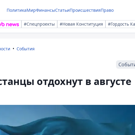
Политика
Мир
Финансы
Статьи
Происшествия
Право
#Спецпроекты
#Новая Конституция
#Гордость К
вости
События
Событ
станцы отдохнут в августе