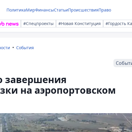
Политика
Мир
Финансы
Статьи
Происшествия
Право
#Спецпроекты
#Новая Конституция
#Гордость К
вости
События
Событ
о завершения
зки на аэропортовском