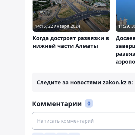
14:15, 22 января 2024
11:29, 
Когда достроят развязки в
Досаев
нижней части Алматы
завер
развяз
аэроп
Следите за новостями zakon.kz в:
Комментарии
0