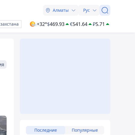
Алматы
Рус
+32°
$
469.93
€
541.64
₽
5.71
азахстана
ия
Последние
Популярные