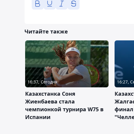
Читайте также
16:37, Сегодня
16:27, 
Казахстанка Соня
Казахс
Жиенбаева стала
Жалгас
чемпионкой турнира W75 в
финал
Испании
"Челле