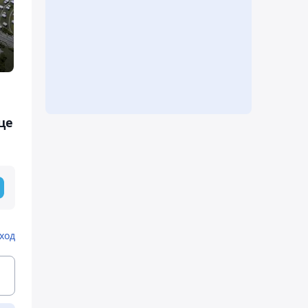
це
ход