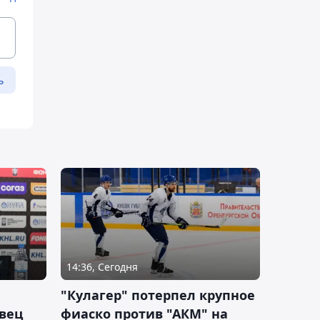
ь
14:36, Сегодня
"Кулагер" потерпел крупное
вец
фиаско против "АКМ" на