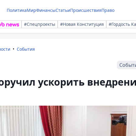
Политика
Мир
Финансы
Статьи
Происшествия
Право
#Спецпроекты
#Новая Конституция
#Гордость К
вости
События
Событ
оручил ускорить внедрен