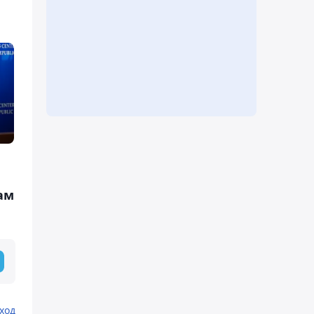
ам
ход