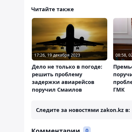
Читайте также
17:26, 19 декабря 2023
08:58, 
Дело не только в погоде:
Премь
решить проблему
поруч
задержки авиарейсов
пробл
поручил Смаилов
ГМК
Следите за новостями zakon.kz в:
Комментарии
0