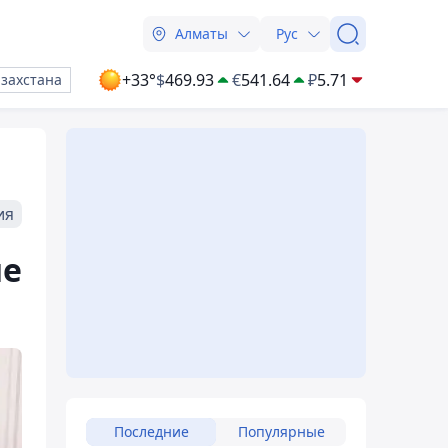
Алматы
Рус
+33°
$
469.93
€
541.64
₽
5.71
азахстана
ия
ие
Последние
Популярные