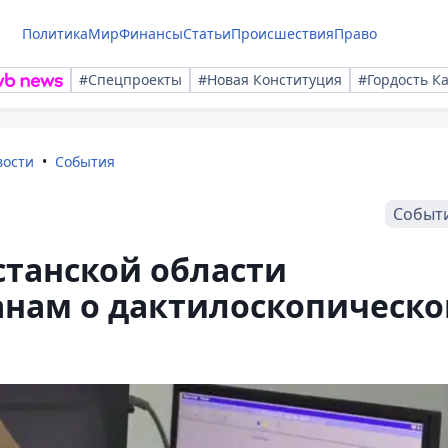
Политика
Мир
Финансы
Статьи
Происшествия
Право
#Спецпроекты
#Новая Конституция
#Гордость К
вости
События
Событ
станской области
нам о дактилоскопическо