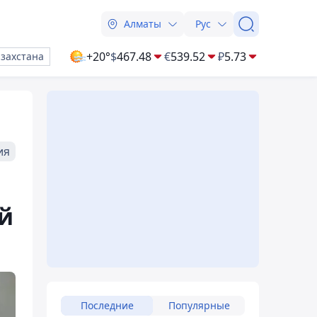
Алматы
Рус
+20°
$
467.48
€
539.52
₽
5.73
азахстана
ия
й
Последние
Популярные