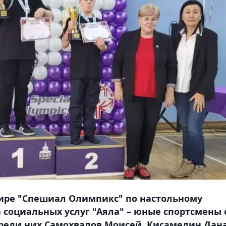
нире "Спешиал Олимпикс" по настольному
 социальных услуг "Аяла" – юные спортсмены 
еди них Самохвалов Моисей, Кисамедин Дан