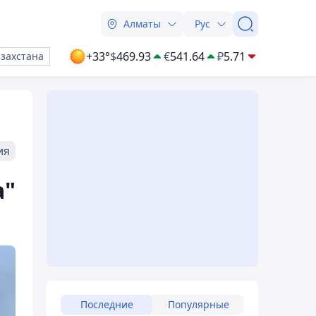
Алматы
Рус
+33°
$
469.93
€
541.64
₽
5.71
азахстана
ия
а"
Последние
Популярные