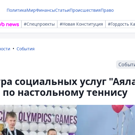
Политика
Мир
Финансы
Статьи
Происшествия
Право
#Спецпроекты
#Новая Конституция
#Гордость К
вости
События
Событ
ра социальных услуг "Аял
 по настольному теннису