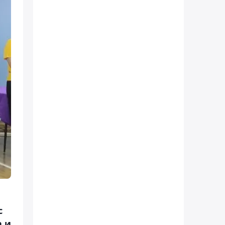
с
а и