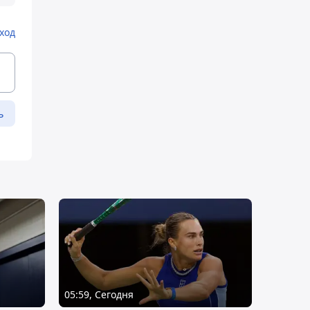
ход
ь
05:59, Сегодня