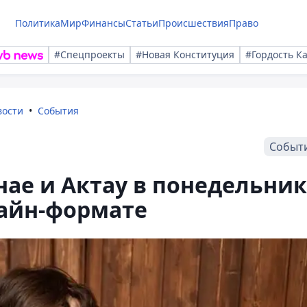
Политика
Мир
Финансы
Статьи
Происшествия
Право
#Спецпроекты
#Новая Конституция
#Гордость К
вости
События
Событ
ае и Актау в понедельник
лайн-формате