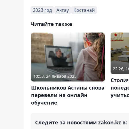
2023 год
Актау
Костанай
Читайте также
22:26, 
10:53, 24 января 2025
Столи
понед
Школьников Астаны снова
учить
перевели на онлайн
обучение
Следите за новостями zakon.kz в: