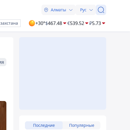
Алматы
Рус
+30°
$
467.48
€
539.52
₽
5.73
азахстана
ия
Последние
Популярные