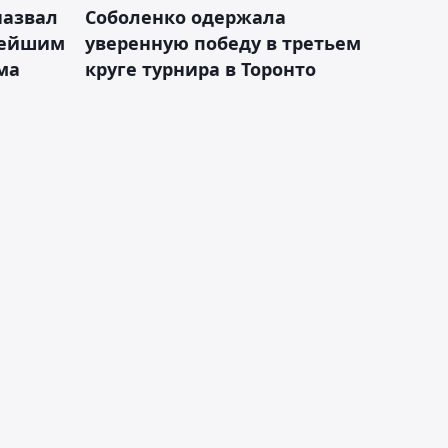
назвал
Соболенко одержала
лейшим
уверенную победу в третьем
ма
круге турнира в Торонто