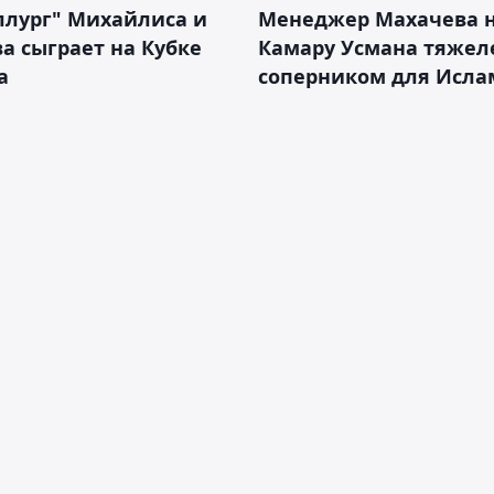
ллург" Михайлиса и
Менеджер Махачева 
а сыграет на Кубке
Камару Усмана тяже
а
соперником для Исла