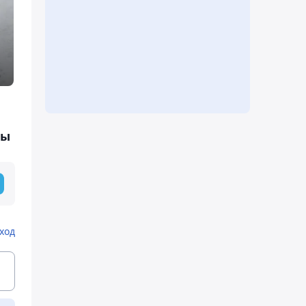
сы
ход