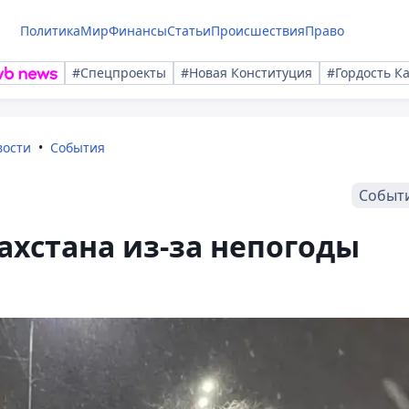
Политика
Мир
Финансы
Статьи
Происшествия
Право
#Спецпроекты
#Новая Конституция
#Гордость К
вости
События
Событ
ахстана из-за непогоды