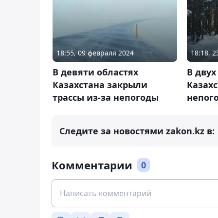
18:55, 09 февраля 2024
18:18, 
В девяти областях
В двух
Казахстана закрыли
Казахс
трассы из-за непогоды
непог
Следите за новостями zakon.kz в:
Комментарии
0