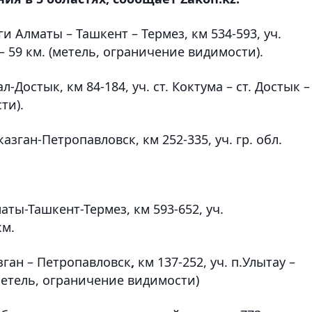
и Алматы – Ташкент – Термез, км 534-593, уч.
– 59 км. (метель, ограничение видимости).
-Достык, км 84-184, уч. ст. Коктума – ст. Достык –
ти).
азган-Петропавловск, км 252-335, уч. гр. обл.
аты-Ташкент-Термез, км 593-652, уч.
км.
зган – Петропавловск
,
км 137-252, уч. п.Улытау –
 метель, ограничение видимости)