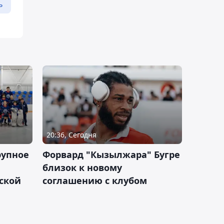
ь
20:36, Сегодня
рупное
Форвард "Кызылжара" Бугре
близок к новому
ской
соглашению с клубом