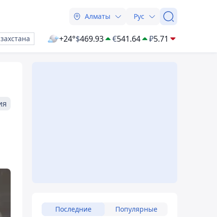
Алматы
Рус
+24°
$
469.93
€
541.64
₽
5.71
азахстана
ия
Последние
Популярные