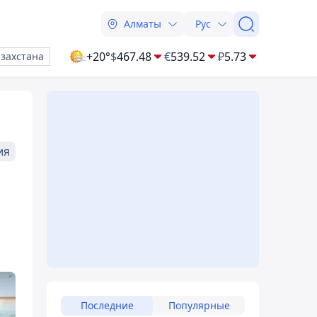
Алматы
Рус
+20°
$
467.48
€
539.52
₽
5.73
азахстана
ия
Последние
Популярные