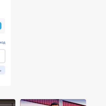
ход
ь