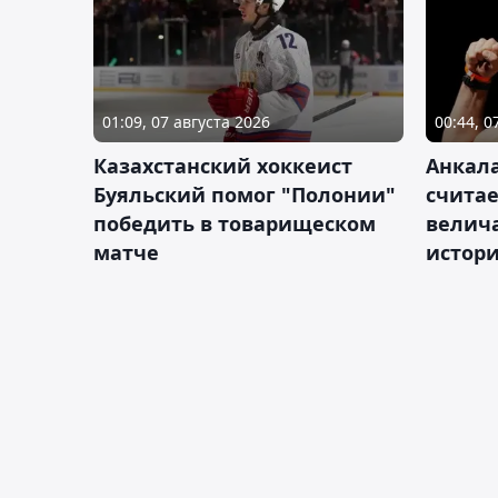
01:09, 07 августа 2026
00:44, 0
Казахстанский хоккеист
Анкала
Буяльский помог "Полонии"
счита
победить в товарищеском
велич
матче
истор