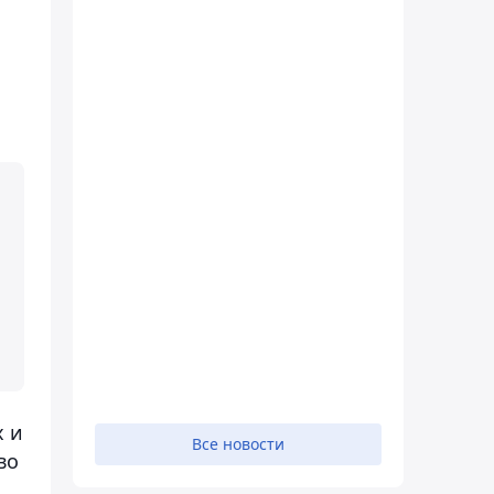
х и
Все новости
во