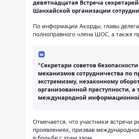
девятнадцатая Встреча секретарей 
Шанхайской организации сотрудни
По информации Акорды, главы делега
полноправного члена ШОС, а также п
"Секретари советов безопасност
механизмов сотрудничества по п
экстремизму, незаконному оборо
организованной преступности, а
международной информационной б
Отмечается, что участники встречи р
проявлениях, призвав международное
в борьбе с этим злом.