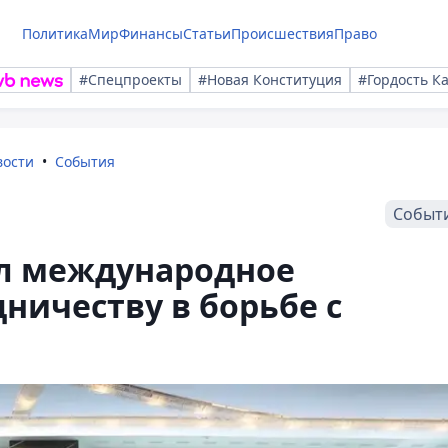
Политика
Мир
Финансы
Статьи
Происшествия
Право
#Спецпроекты
#Новая Конституция
#Гордость К
вости
События
Событ
л международное
ничеству в борьбе с