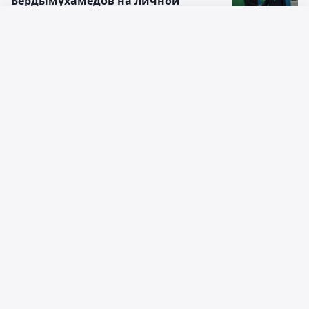
Бердымухамедов на личной
встрече
Русский язык
21:35, 04 июля 2024
Қазақ тілі
Политолог Мирас Жиенбаев:
Саммит ШОС – это большое
достижение казахстанской
дипломатии
19:44, 04 июля 2024
Политолог о саммите ШОС: Астана
сохраняет роль одной из
благоприятных платформ для
многосторонних переговоров
19:32, 04 июля 2024
Политолог об итогах ШОС:
Казахстан обладает некой энергией