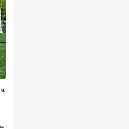
м:
ли