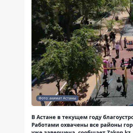
Фото: акимат Астаны
В Астане в текущем году благоустр
Работами охвачены все районы гор
уже завершена, сообщает Zakon.kz.