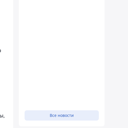
р
ы,
Все новости