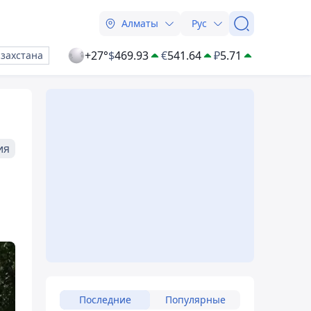
Алматы
Рус
+27°
$
469.93
€
541.64
₽
5.71
азахстана
ия
Последние
Популярные