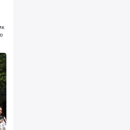
ик
до