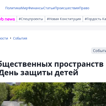
Политика
Мир
Финансы
Статьи
Происшествия
Право
#Спецпроекты
#Новая Конституция
#Гордость К
вости
События
Событ
общественных пространств
 День защиты детей