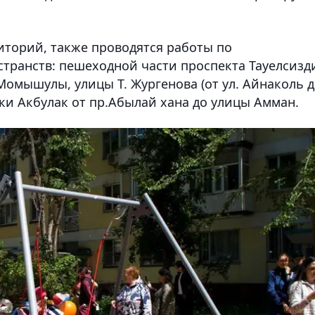
торий, также проводятся работы по
странств: пешеходной части проспекта Тауелсизд
Момышулы, улицы Т. Жургенова (от ул. Айнаколь 
ки Акбулак от пр.Абылай хана до улицы Амман.