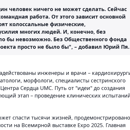
один человек ничего не может сделать. Сейчас
командная работа. От этого зависит основной
тоят колоссальные физические,
силия многих людей. И, конечно, без
ло бы невозможно. Без Общественного фонда
проекта просто не было бы", – добавил Юрий Пя.
адействованы инженеры и врачи – кардиохирург
атологи, морфологи, специалисты сестринского
 Центра Сердца UMC. Путь от "идеи" до создания
едующий этап – проведение клинических испытани
ожет спасти тысячи жизней, продемонстрирован
сти на Всемирной выставке Expo 2025. Главная