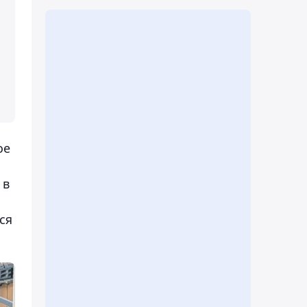
ое
 в
ся