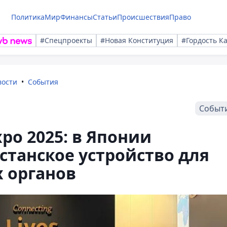
Политика
Мир
Финансы
Статьи
Происшествия
Право
#Спецпроекты
#Новая Конституция
#Гордость К
вости
События
Событ
po 2025: в Японии
станское устройство для
 органов