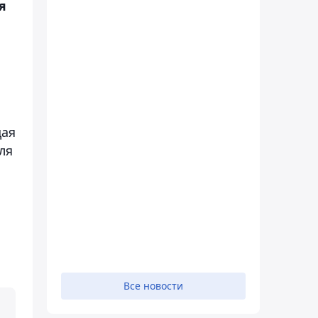
я
щая
ля
Все новости