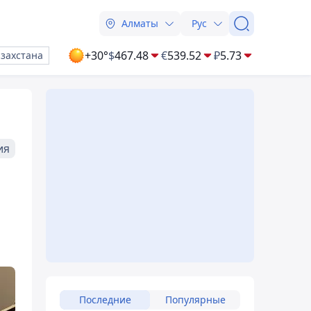
Алматы
Рус
+30°
$
467.48
€
539.52
₽
5.73
азахстана
ия
Последние
Популярные