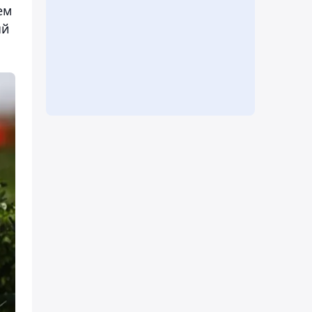
ем
ый