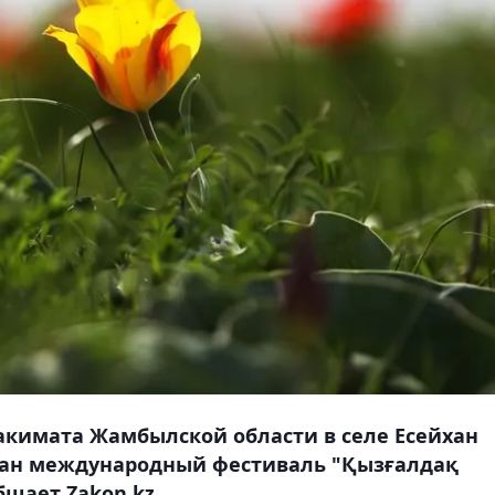
 акимата Жамбылской области в селе Есейхан
ован международный фестиваль "Қызғалдақ
бщает Zakon.kz.