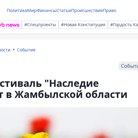
Политика
Мир
Финансы
Статьи
Происшествия
Право
#Спецпроекты
#Новая Конституция
#Гордость К
вости
События
Событ
тиваль "Наследие
т в Жамбылской области