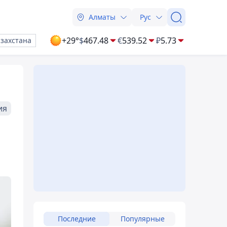
Алматы
Рус
+29°
$
467.48
€
539.52
₽
5.73
азахстана
ия
Последние
Популярные