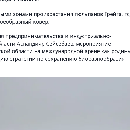
ыми зонами произрастания тюльпанов Грейга, гд
воеобразный ковер.
ия предпринимательства и индустриально-
ласти Аспандияр Сейсебаев, мероприятие
кой области на международной арене как родин
ацию стратегии по сохранению биоразно­образия