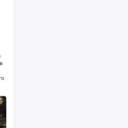
в
в
ro