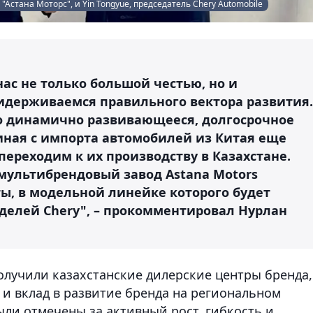
"Астана Моторс", и Yin Tongyue, председатель Chery Automobile
ас не только большой честью, но и
идерживаемся правильного вектора развития.
это динамично развивающееся, долгосрочное
иная с импорта автомобилей из Китая еще
переходим к их производству в Казахстане.
 мультибрендовый завод Astana Motors
ты, в модельной линейке которого будет
оделей Chery", – прокомментировал Нурлан
лучили казахстанские дилерские центры бренда,
 и вклад в развитие бренда на региональном
были отмечены за активный рост, гибкость и