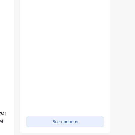
ует
ом
Все новости