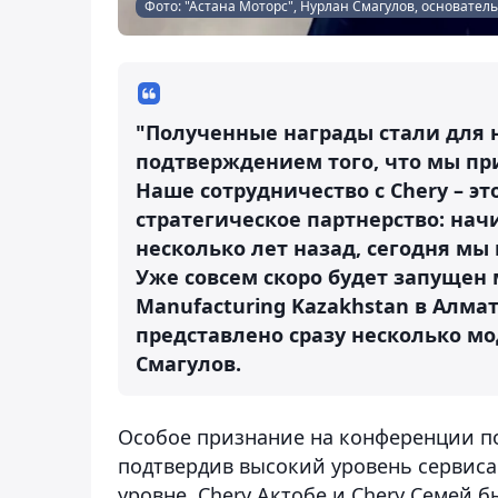
Фото: "Астана Моторс", Нурлан Смагулов, основатель 
"Полученные награды стали для н
подтверждением того, что мы пр
Наше сотрудничество с Chery – 
стратегическое партнерство: нач
несколько лет назад, сегодня мы 
Уже совсем скоро будет запущен
Manufacturing Kazakhstan в Алма
представлено сразу несколько м
Смагулов.
Особое признание на конференции по
подтвердив высокий уровень сервиса
уровне. Chery Актобе и Chery Семей 