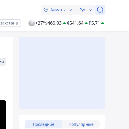
Алматы
Рус
+27°
$
469.93
€
541.64
₽
5.71
азахстана
ия
Последние
Популярные