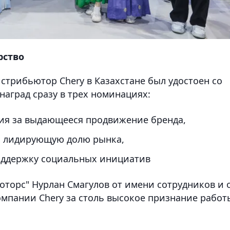
рство
трибьютор Chery в Казахстане был удостоен со
аград сразу в трех номинациях:
мия за выдающееся продвижение бренда,
за лидирующую долю рынка,
 поддержку социальных инициатив
оторс" Нурлан Смагулов от имени сотрудников и 
омпании Chery за столь высокое признание работ