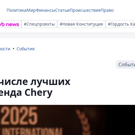
Политика
Мир
Финансы
Статьи
Происшествия
Право
#Спецпроекты
#Новая Конституция
#Гордость К
вости
События
Событ
 числе лучших
енда Chery