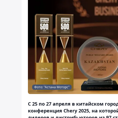
Фото: "Астана Моторс"
C 25 по 27 апреля в китайском гор
конференция Chery 2025, на которо
дилеров и дистрибьюторов из 97 ст