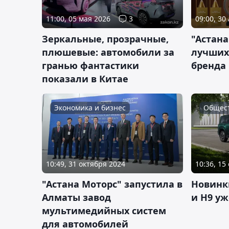
11:00, 05 мая 2026
3
09:00, 30
Зеркальные, прозрачные,
"Астана
плюшевые: автомобили за
лучших
гранью фантастики
бренда 
показали в Китае
Экономика и бизнес
Общес
10:49, 31 октября 2024
10:36, 15
"Астана Моторс" запустила в
Новинки
Алматы завод
и H9 уж
мультимедийных систем
для автомобилей