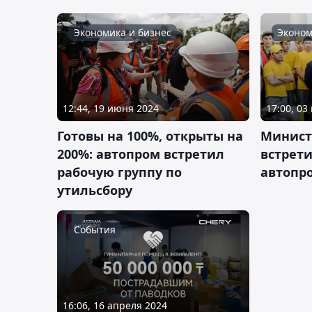
Экономика и бизнес
Эконом
12:44, 19 июня 2024
17:00, 03
Готовы на 100%, открыты на
Минист
200%: автопром встретил
встрет
рабочую группу по
автопр
утильсбору
События
16:06, 16 апреля 2024