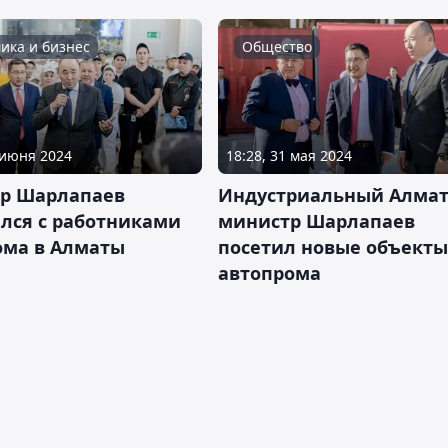
ика и бизнес
Общество
 июня 2024
18:28, 31 мая 2024
р Шарлапаев
Индустриальный Алмат
ился с работниками
министр Шарлапаев
ома в Алматы
посетил новые объекты
автопрома