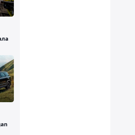
ала
gan