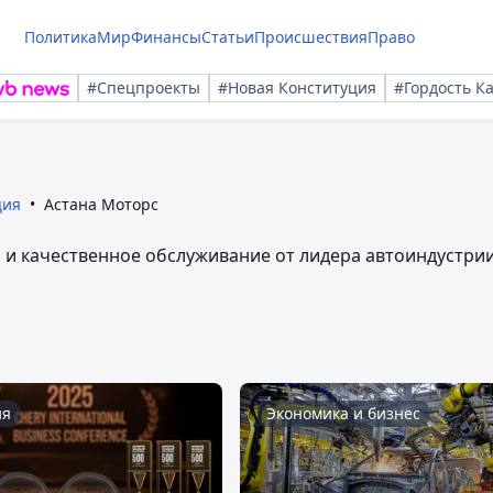
Политика
Мир
Финансы
Статьи
Происшествия
Право
#Спецпроекты
#Новая Конституция
#Гордость К
ция
Астана Моторс
и качественное обслуживание от лидера автоиндустрии
ия
Экономика и бизнес