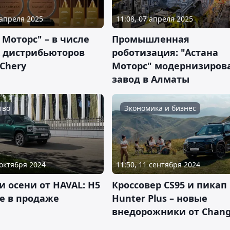
 апреля 2025
11:08, 07 апреля 2025
 Моторс" – в числе
Промышленная
 дистрибьюторов
роботизация: "Астана
Chery
Моторс" модернизиров
завод в Алматы
тво
Экономика и бизнес
 октября 2024
11:50, 11 сентября 2024
 осени от HAVAL: H5
Кроссовер CS95 и пикап
е в продаже
Hunter Plus – новые
внедорожники от Chan