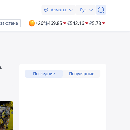
Алматы
Рус
+26°
$
469.85
€
542.16
₽
5.78
азахстана
.
Последние
Популярные