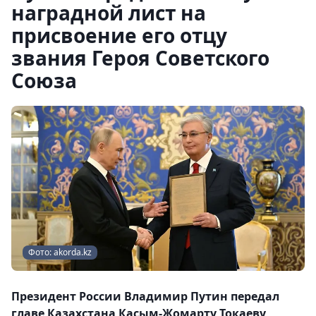
наградной лист на
присвоение его отцу
звания Героя Советского
Союза
Фото: akorda.kz
Президент России Владимир Путин передал
главе Казахстана Касым-Жомарту Токаеву