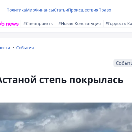
Политика
Мир
Финансы
Статьи
Происшествия
Право
#Спецпроекты
#Новая Конституция
#Гордость К
вости
События
Событ
Астаной степь покрылась