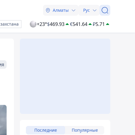
Алматы
Рус
+23°
$
469.93
€
541.64
₽
5.71
азахстана
ия
Последние
Популярные