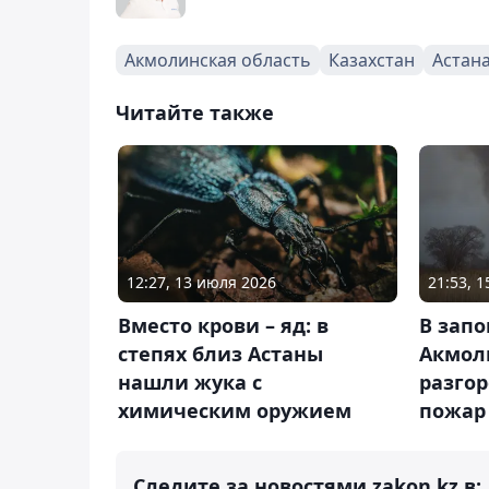
Акмолинская область
Казахстан
Астан
Читайте также
12:27, 13 июля 2026
21:53, 
Вместо крови – яд: в
В зап
степях близ Астаны
Акмол
нашли жука с
разго
химическим оружием
пожар
Следите за новостями zakon.kz в: