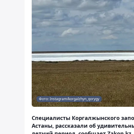
Фото: Instagram/korgalzhyn_qorygy
Специалисты Коргалжынского запов
Астаны, рассказали об удивительн
летний период, сообщает Zakon.kz.