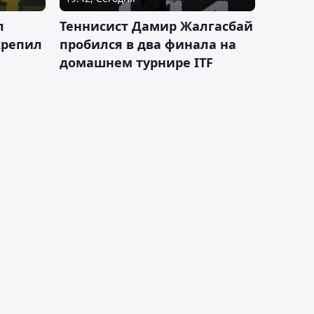
л
Теннисист Дамир Жалгасбай
крепил
пробился в два финала на
домашнем турнире ITF