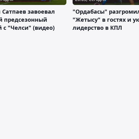
 Сатпаев завоевал
"Ордабасы" разгроми
й предсезонный
"Жетысу" в гостях и у
 с "Челси" (видео)
лидерство в КПЛ