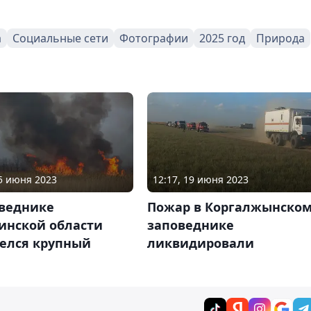
а
Социальные сети
Фотографии
2025 год
Природа
15 июня 2023
12:17, 19 июня 2023
оведнике
Пожар в Коргалжынско
инской области
заповеднике
релся крупный
ликвидировали