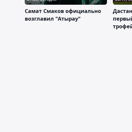
Самат Смаков официально
Дастан
возглавил "Атырау"
первы
трофей